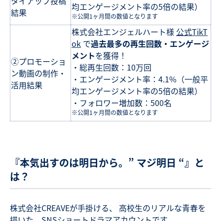
タイアップ投稿
均エンゲージメント率の5倍の結果）
結果
※公開1ヶ月間の数値となります
株式会社エンジェルハート様
公式TikT
ok
で
過去最多の再生回数・エンゲージ
メント
を獲得！
②プロモーショ
・総再生回数：10万回
ン動画の制作・
・エンゲージメント率：4.1%（一般平
活用結果
均エンゲージメント率の5倍の結果）
・フォロワー増加数：500名
※公開1ヶ月間の数値となります
『本気出すのは明日から。” マジ明日 “』と
は？
株式会社CREAVEが手掛ける、 高校生のリアルな青春を
描いた、SNSショートドラマアカウントです。