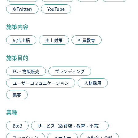
X(Twitter)
YouTube
施策内容
広告出稿
炎上対策
社員教育
施策目的
EC・物販販売
ブランディング
ユーザーコミュニケーション
人材採用
集客
業種
BtoB
サービス（飲食店・教育・小売）
ファッション
メーカー
不動産・金融