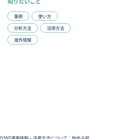
知りたいこと
事例
使い方
分析方法
活用方法
海外情報
のSNS運用体制・活用方法について：始める前