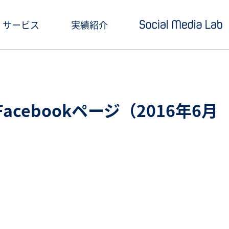
サービス
実績紹介
ショートドラマ制作
セミナー情報
SNSアカウント運用
お役立ち記事一覧
acebookページ（2016年6月
クリエイティブ制作・撮影
お役立ち資料ダウン
SNS投稿キャンペーン
Social Media Lab
炎上対策
メールマガジン
インフルエンサーPR
SNS広告運用