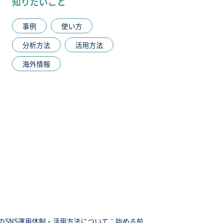
知りたいこと
事例
使い方
分析方法
活用方法
海外情報
のSNS運用体制・活用方法について：始める前