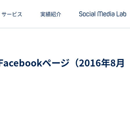
サービス
実績紹介
ショートドラマ制作
セミナー情報
SNSアカウント運用
お役立ち記事一覧
)Facebookページ（2016年8月
クリエイティブ制作・撮影
お役立ち資料ダウン
SNS投稿キャンペーン
Social Media Lab
炎上対策
メールマガジン
インフルエンサーPR
SNS広告運用