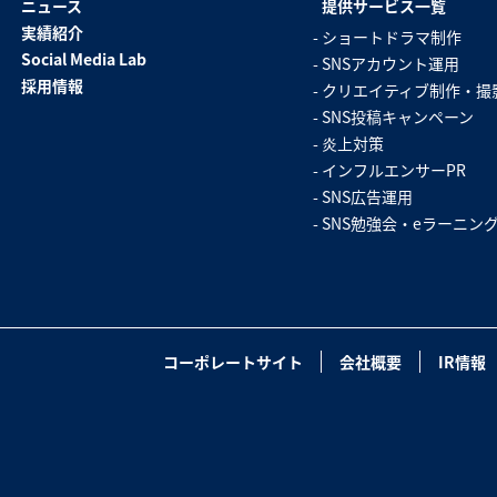
ニュース
提供サービス一覧
実績紹介
ショートドラマ制作
SNS勉強会・eラーニング
Social Media Lab
SNSアカウント運用
採用情報
クリエイティブ制作・撮
SNS投稿キャンペーン
炎上対策
インフルエンサーPR
SNS広告運用
SNS勉強会・eラーニン
コーポレートサイト
会社概要
IR情報