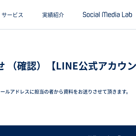
サービス
実績紹介
ショートドラマ制作
セミナー情報
SNSアカウント運用
お役立ち記事一覧
 （確認）【LINE公式アカウ
クリエイティブ制作・撮影
お役立ち資料ダウン
SNS投稿キャンペーン
Social Media Lab
メールアドレスに担当の者から資料をお送りさせて頂きます。
炎上対策
メールマガジン
インフルエンサーPR
SNS広告運用