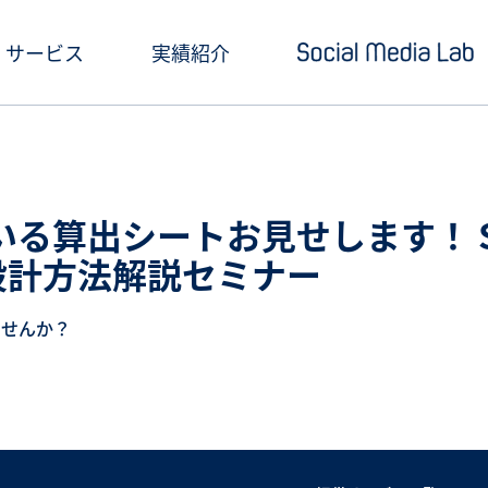
サービス
実績紹介
ショートドラマ制作
セミナー情報
SNSアカウント運用
お役立ち記事一覧
いる算出シートお見せします！ 
クリエイティブ制作・撮影
お役立ち資料ダウン
設計方法解説セミナー
SNS投稿キャンペーン
Social Media Lab
ませんか？
炎上対策
メールマガジン
インフルエンサーPR
SNS広告運用