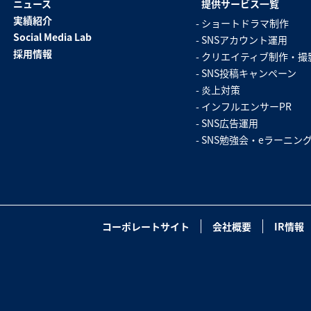
ニュース
提供サービス一覧
実績紹介
ショートドラマ制作
SNS勉強会・eラーニング
Social Media Lab
SNSアカウント運用
採用情報
クリエイティブ制作・撮
SNS投稿キャンペーン
炎上対策
インフルエンサーPR
SNS広告運用
SNS勉強会・eラーニン
コーポレートサイト
会社概要
IR情報