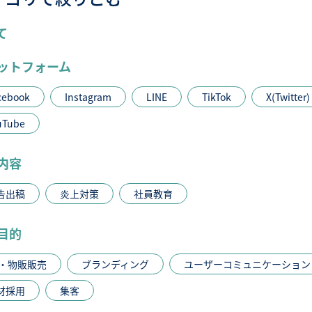
て
ットフォーム
cebook
Instagram
LINE
TikTok
X(Twitter)
uTube
内容
告出稿
炎上対策
社員教育
目的
C・物販販売
ブランディング
ユーザーコミュニケーション
材採用
集客