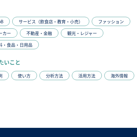
oB
サービス（飲食店・教育・小売）
ファッション
ーカー
不動産・金融
観光・レジャー
料・食品・日用品
たいこと
例
使い方
分析方法
活用方法
海外情報