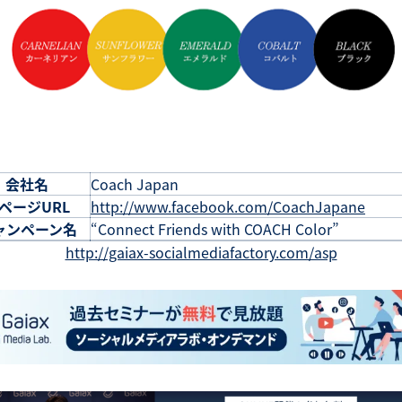
会社名
Coach Japan
bページURL
http://www.facebook.com/CoachJapane
ャンペーン名
“Connect Friends with COACH Color”
http://gaiax-socialmediafactory.com/asp