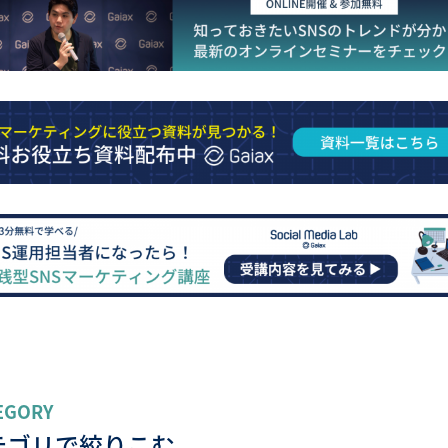
EGORY
テゴリで絞りこむ