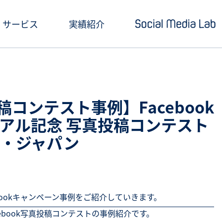
サービス
実績紹介
ショートドラマ制作
セミナー情報
SNSアカウント運用
お役立ち記事一覧
投稿コンテスト事例】Facebook
クリエイティブ制作・撮影
お役立ち資料ダウン
アル記念 写真投稿コンテスト
・ジャパン
SNS投稿キャンペーン
Social Media Lab
炎上対策
メールマガジン
インフルエンサーPR
bookキャンペーン事例をご紹介していきます。
ebook写真投稿コンテストの事例紹介です。
SNS広告運用