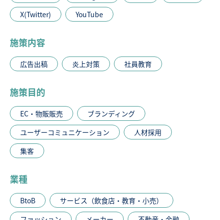
X(Twitter)
YouTube
施策内容
広告出稿
炎上対策
社員教育
施策目的
EC・物販販売
ブランディング
ユーザーコミュニケーション
人材採用
集客
業種
BtoB
サービス（飲食店・教育・小売）
ファッション
メーカー
不動産・金融