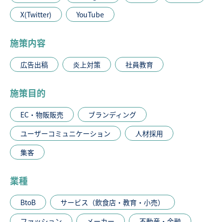
X(Twitter)
YouTube
施策内容
広告出稿
炎上対策
社員教育
施策目的
EC・物販販売
ブランディング
ユーザーコミュニケーション
人材採用
集客
業種
BtoB
サービス（飲食店・教育・小売）
ファッション
メーカー
不動産・金融