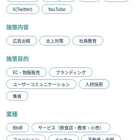
X(Twitter)
YouTube
施策内容
広告出稿
炎上対策
社員教育
施策目的
EC・物販販売
ブランディング
ユーザーコミュニケーション
人材採用
集客
業種
BtoB
サービス（飲食店・教育・小売）
ファッション
メーカー
不動産・金融