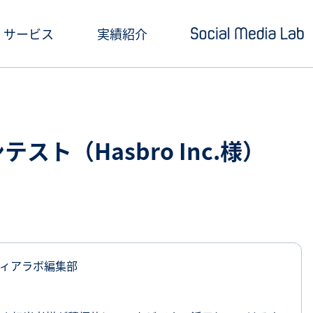
サービス
実績紹介
ショートドラマ制作
セミナー情報
SNSアカウント運用
お役立ち記事一覧
コンテスト（Hasbro Inc.様）
クリエイティブ制作・撮影
お役立ち資料ダウン
SNS投稿キャンペーン
Social Media Lab
炎上対策
メールマガジン
ィアラボ編集部
インフルエンサーPR
SNS広告運用