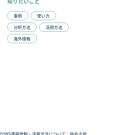
知りたいこと
事例
使い方
分析方法
活用方法
海外情報
のSNS運用体制・活用方法について：始める前