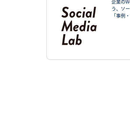
企業のW
う、ソー
「事例・