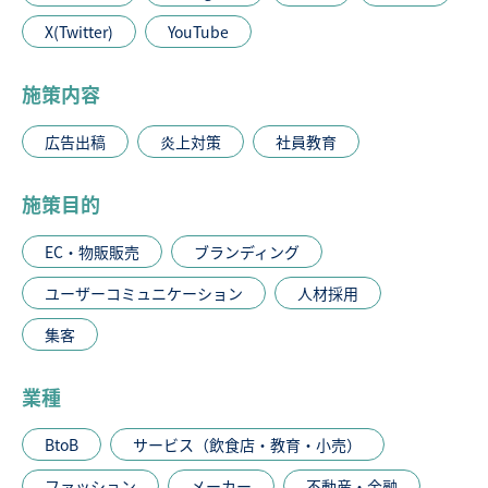
X(Twitter)
YouTube
施策内容
広告出稿
炎上対策
社員教育
施策目的
EC・物販販売
ブランディング
ユーザーコミュニケーション
人材採用
集客
業種
BtoB
サービス（飲食店・教育・小売）
ファッション
メーカー
不動産・金融