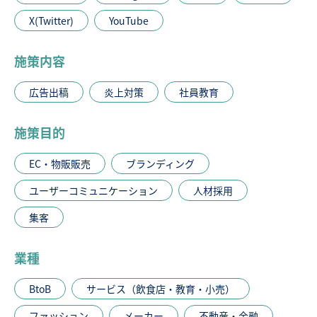
X(Twitter)
YouTube
施策内容
広告出稿
炎上対策
社員教育
施策目的
EC・物販販売
ブランディング
ユーザーコミュニケーション
人材採用
集客
業種
BtoB
サービス（飲食店・教育・小売）
ファッション
メーカー
不動産・金融