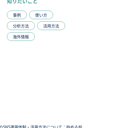
知りたいこと
事例
使い方
分析方法
活用方法
海外情報
のSNS運用体制・活用方法について：始める前