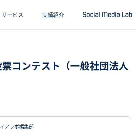
サービス
実績紹介
ショートドラマ制作
セミナー情報
SNSアカウント運用
お役立ち記事一覧
投稿＆投票コンテスト（一般社団法人
クリエイティブ制作・撮影
お役立ち資料ダウン
SNS投稿キャンペーン
Social Media Lab
炎上対策
メールマガジン
インフルエンサーPR
ィアラボ編集部
SNS広告運用