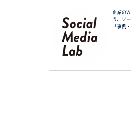
企業のW
う、ソー
「事例・