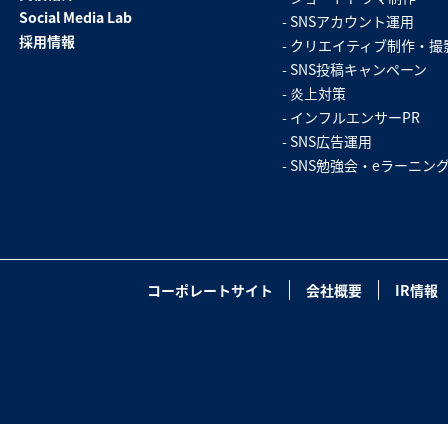
Social Media Lab
SNSアカウント運用
SNS勉強会・eラーニング
採用情報
クリエイティブ制作・撮
SNS投稿キャンペーン
炎上対策
インフルエンサーPR
SNS広告運用
SNS勉強会・eラーニン
コーポレートサイト
会社概要
IR情報