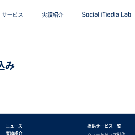
サービス
実績紹介
ショートドラマ制作
セミナー情報
SNSアカウント運用
お役立ち記事一覧
込み
クリエイティブ制作・撮影
お役立ち資料ダウン
SNS投稿キャンペーン
Social Media Lab
炎上対策
メールマガジン
インフルエンサーPR
ニュース
提供サービス一覧
SNS広告運用
実績紹介
ショートドラマ制作