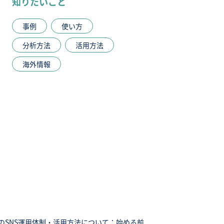
知りたいこと
事例
使い方
分析方法
活用方法
海外情報
のSNS運用体制・活用方法について：始める前