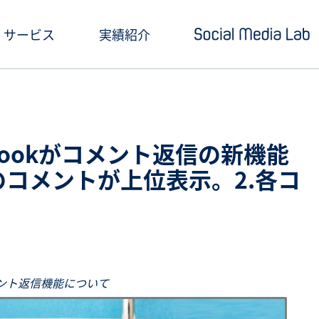
サービス
実績紹介
ショートドラマ制作
セミナー情報
SNSアカウント運用
お役立ち記事一覧
bookがコメント返信の新機能
クリエイティブ制作・撮影
お役立ち資料ダウン
のコメントが上位表示。2.各コ
SNS投稿キャンペーン
Social Media Lab
炎上対策
メールマガジン
インフルエンサーPR
メント返信機能について
SNS広告運用