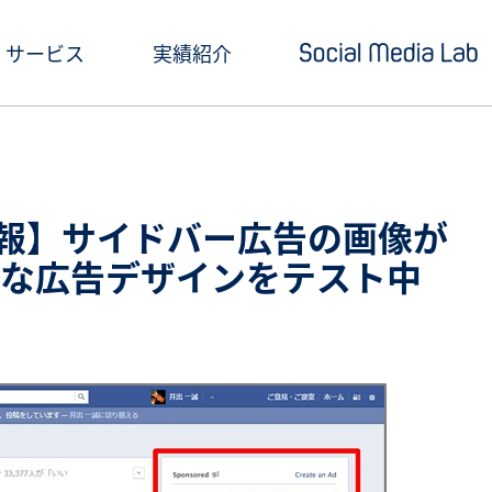
サービス
実績紹介
ショートドラマ制作
セミナー情報
SNSアカウント運用
お役立ち記事一覧
新情報】サイドバー広告の画像が
クリエイティブ制作・撮影
お役立ち資料ダウン
な広告デザインをテスト中
SNS投稿キャンペーン
Social Media Lab
炎上対策
メールマガジン
インフルエンサーPR
SNS広告運用