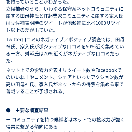
を持っていることがわかった。
立候補者のうち、いわゆる保守系ネットコミュニティに
属する田母神氏とIT起業家コミュニティに属する家入氏
は立候補表明時のツイートが他候補に比べ1000リツイー
ト以上の差が出ていた。
Twitter口コミのネガティブ／ポジティブ調査では、田母
神氏、家入氏がポジティブな口コミを50％近く集めてい
る一方、舛添氏は70％近くがネガティブな口コミだっ
た。
ネット上での影響力を表すリツイート数やFacebookで
のいいね！やコメント、シェアといったアクション数が
高い田母神氏、家入氏がネットからの得票を集める事で
善戦することが予想される。
● 主要な調査結果
ー コミュニティを持つ候補者はネットでの拡散力が強く
得票に繋がる傾向にある