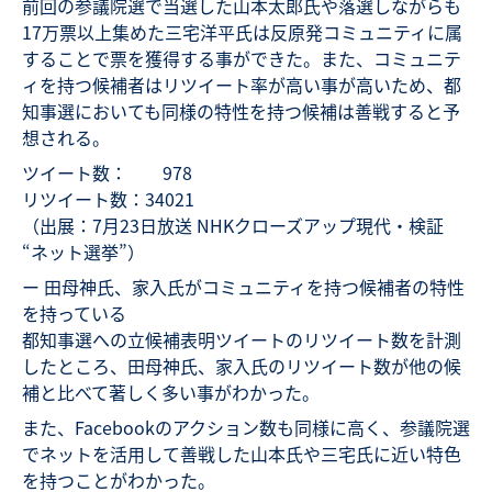
前回の参議院選で当選した山本太郎氏や落選しながらも
17万票以上集めた三宅洋平氏は反原発コミュニティに属
することで票を獲得する事ができた。また、コミュニテ
ィを持つ候補者はリツイート率が高い事が高いため、都
知事選においても同様の特性を持つ候補は善戦すると予
想される。
ツイート数： 978
リツイート数：34021
（出展：7月23日放送 NHKクローズアップ現代・検証
“ネット選挙”）
ー 田母神氏、家入氏がコミュニティを持つ候補者の特性
を持っている
都知事選への立候補表明ツイートのリツイート数を計測
したところ、田母神氏、家入氏のリツイート数が他の候
補と比べて著しく多い事がわかった。
また、Facebookのアクション数も同様に高く、参議院選
でネットを活用して善戦した山本氏や三宅氏に近い特色
を持つことがわかった。