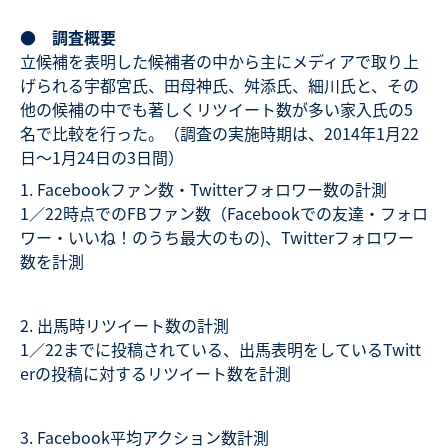
● 調査概要
立候補を表明した候補者の中から主にメディアで取り上
げられる宇都宮氏、田母神氏、舛添氏、細川氏と、その
他の候補の中でも著しくリツイート数が多い家入氏の5
名で比較を行った。（調査の実施時期は、2014年1月22
日〜1月24日の3日間）
1. Facebookファン数・Twitterフォロワー数の計測
1／22時点でのFBファン数（Facebookでの友達・フォロ
ワー・いいね！のうち最大のもの)、Twitterフォロワー
数を計測
2. 出馬時リツイート数の計測
1／22までに投稿されている、出馬表明をしているTwitt
erの投稿に対するリツイート数を計測
3. Facebook平均アクション数計測