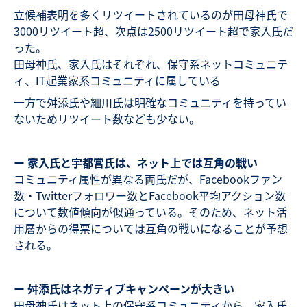
立候補表明を多くリツイートされているのが田母神氏で
3000リツイート超、次点は2500リツイート超で家入氏だ
った。
田母神氏、家入氏はそれぞれ、保守系ネットコミュニテ
ィ、IT起業家系コミュニティに属している
一方で舛添氏や細川氏は明確なコミュニティを持ってい
ないためリツイート数なども少ない。
ー 家入氏と宇都宮氏は、ネット上では互角の戦い
コミュニティ属性が異なる両氏だが、Facebookファン
数・Twitterフォロワー数とFacebook平均アクション数
について数値傾向が似通っている。そのため、ネット活
用層からの得票については互角の戦いになることが予想
される。
ー 舛添氏はネガティブキャンペーンが大きい
田母神氏はネット上の保守系コミュニティから、家入氏