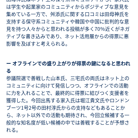
は学生や起業家のコミュニティからポジティブな意見を
集めている一方で、舛添氏に関する口コミは田母神氏を
支持する保守系コミュニティや韓国や中国に批判的な意
見を持つ人々からと思われる投稿が多く70％近くがネガ
ティブな書き込みであり、ネット活用層からの得票に悪
影響を及ぼすと考えられる。
ー オフラインでの盛り上がりが得票の鍵になると思われ
る
参議院選で善戦した山本氏、三宅氏の両氏はネット上の
コミュニティに向けて発信しつつ、オフラインでの活動
に力を入れることで、最終的に得票に結びつく支援者を
獲得した。今回出馬する家入氏は堀江貴文氏やロンドン
ブーツ1号2号の田村淳氏からの支持などもあることか
ら、ネット以外での活動も期待され、今回立候補する一
般的な知名度が低い候補の中では善戦することが予想さ
れる。