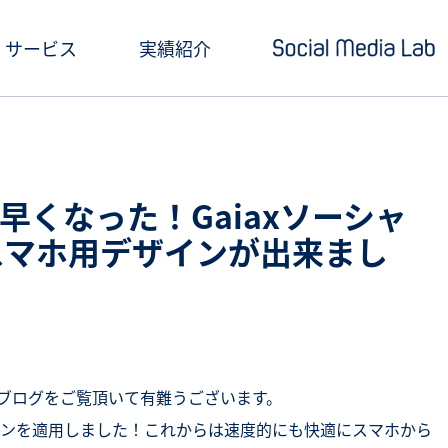
サービス
実績紹介
ショートドラマ制作
セミナー情報
SNSアカウント運用
お役立ち記事一覧
早くなった！Gaiaxソーシャ
クリエイティブ制作・撮影
お役立ち資料ダウン
スマホ用デザインが出来まし
SNS投稿キャンペーン
Social Media Lab
炎上対策
メールマガジン
インフルエンサーPR
ボのブログをご覧頂いて有難うございます。
ンを適用しました！これからは速度的にも快適にスマホから
SNS広告運用