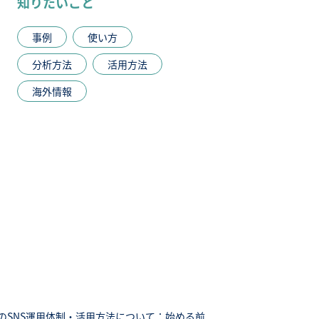
知りたいこと
事例
使い方
分析方法
活用方法
海外情報
のSNS運用体制・活用方法について：始める前