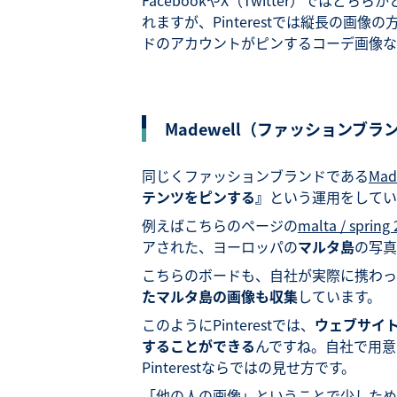
FacebookやX（Twitter）では
れますが、Pinterestでは縦長の
ドのアカウントがピンするコーデ画像な
Madewell（ファッションブラ
同じくファッションブランドである
Mad
テンツをピンする』
という運用をしてい
例えばこちらのページの
malta / spring
アされた、ヨーロッパの
マルタ島
の写真
こちらのボードも、自社が実際に携わっ
たマルタ島の画像も収集
しています。
このようにPinterestでは、
ウェブサイ
することができる
んですね。自社で用意
Pinterestならではの見せ方です。
「他の人の画像」ということで少しためら