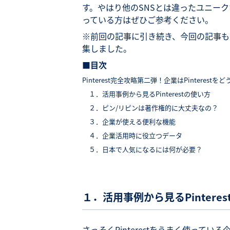
す。やはり他のSNSとは違ったユニー
っている方はぜひご参考ください。
※前回の記事に引き続き、今回の記事もPin
集しました。
■目次
Pinterest完全攻略第二弾！企業はPinterest
１．活用事例から見るPinterestの使い方
２．ピン/リピンは著作権的に大丈夫なの？
３．企業が使える便利な機能
４．企業活用時に役立つデータ
５．日本で人気になるには何が必要？
１．活用事例から見るPintere
さっそくPinterestをうまく使って