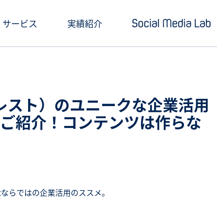
サービス
実績紹介
ショートドラマ制作
セミナー情報
SNSアカウント運用
お役立ち記事一覧
ピンタレスト）のユニークな企業活用
クリエイティブ制作・撮影
お役立ち資料ダウン
ご紹介！コンテンツは作らな
SNS投稿キャンペーン
Social Media Lab
炎上対策
メールマガジン
インフルエンサーPR
estならではの企業活用のススメ。
SNS広告運用