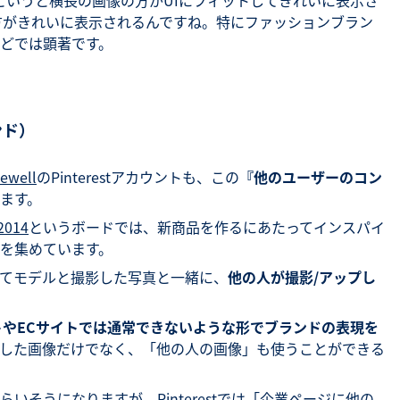
どちらかというと横長の画像の方がUIにフィットしてきれいに表示さ
画像の方がきれいに表示されるんですね。特にファッションブラン
どでは顕著です。
ンド）
ewell
のPinterestアカウントも、この
『他のユーザーのコン
ます。
 2014
というボードでは、新商品を作るにあたってインスパイ
を集めています。
てモデルと撮影した写真と一緒に、
他の人が撮影/アップし
トやECサイトでは通常できないような形でブランドの表現を
した画像だけでなく、「他の人の画像」も使うことができる
いそうになりますが、Pinterestでは「企業ページに他の