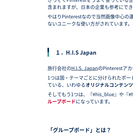
含まれますが、日本の企業も参考にでき
やはりPinterestなので当然画像
ないユニークな使い方がされています。
１．H.I.S Japan
旅行会社の
H.I.S. Japan
のPintere
1つは国・テーマごとに分けられたボー
ている、いわゆる
オリジナルコンテンツ
そしてもう1つは、『#his_blue』や『#h
ループボード
になっています。
「グループボード」とは？