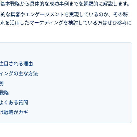
グの基本戦略から具体的な成功事例までを網羅的に解説します。
SNS勉強会・eラーニング
効果的な集客やエンゲージメントを実現しているのか、その秘
Tokを活用したマーケティングを検討している方はぜひ参考に
今注目される理由
ティングの主な方法
例
す戦略
るよくある質問
グは戦略がカギ