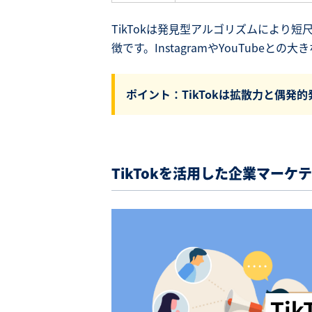
TikTokは発見型アルゴリズムにより
徴です。InstagramやYouTubeと
ポイント：TikTokは拡散力と偶発
TikTokを活用した企業マーケ