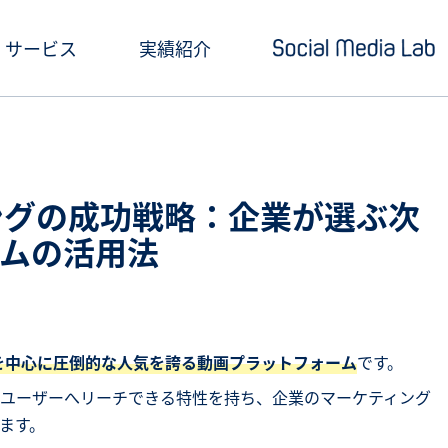
サービス
実績紹介
ショートドラマ制作
セミナー情報
SNSアカウント運用
お役立ち記事一覧
ィングの成功戦略：企業が選ぶ次
クリエイティブ制作・撮影
お役立ち資料ダウン
ムの活用法
SNS投稿キャンペーン
Social Media Lab
炎上対策
メールマガジン
年層を中心に圧倒的な人気を誇る動画プラットフォーム
です。
インフルエンサーPR
ユーザーへリーチできる特性を持ち、企業のマーケティング
ます。
SNS広告運用