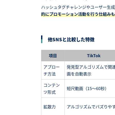
ハッシュタグチャレンジやユーザー生成
的にプロモーション活動を行う仕組みも
他SNSと比較した特徴
項目
TikTok
アプロー
発見型アルゴリズムで関
チ方法
画を自動表示
コンテン
短尺動画（15〜60秒）
ツ形式
拡散力
アルゴリズムでバズりや