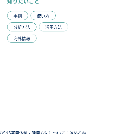
知りたいこと
事例
使い方
分析方法
活用方法
海外情報
のSNS運用体制・活用方法について：始める前