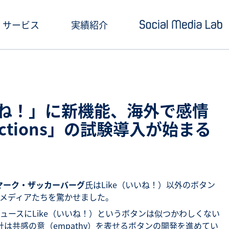
サービス
実績紹介
ショートドラマ制作
セミナー情報
SNSアカウント運用
お役立ち記事一覧
いいね！」に新機能、海外で感情
クリエイティブ制作・撮影
お役立ち資料ダウン
ctions」の試験導入が始まる
SNS投稿キャンペーン
Social Media Lab
炎上対策
メールマガジン
マーク・ザッカーバーグ
氏はLike（いいね！）以外のボタン
インフルエンサーPR
メディアたちを驚かせました。
ュースにLike（いいね！）というボタンは似つかわしくない
SNS広告運用
k社は共感の意（empathy）を表せるボタンの開発を進めてい