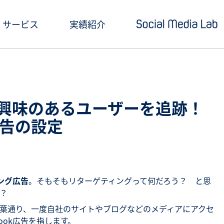
サービス
実績紹介
ショートドラマ制作
セミナー情報
SNSアカウント運用
お役立ち記事一覧
告】興味のあるユーザーを追跡！
クリエイティブ制作・撮影
お役立ち資料ダウン
広告の設定
SNS投稿キャンペーン
Social Media Lab
炎上対策
メールマガジン
ング広告
。そもそもリターゲティングって何だろう？ と思
インフルエンサーPR
？
葉通り、一度自社のサイトやブログなどのメディアにアクセ
SNS広告運用
ook広告を指します。