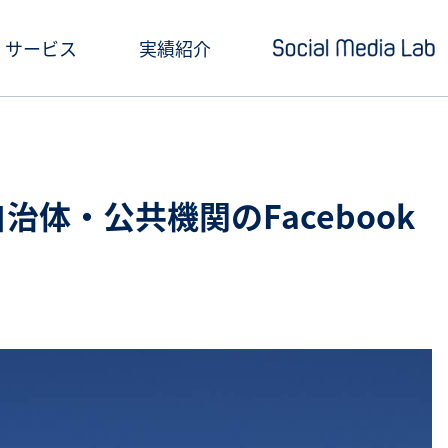
サービス
実績紹介
ショートドラマ制作
セミナー情報
SNSアカウント運用
お役立ち記事一覧
治体・公共機関のFacebook
クリエイティブ制作・撮影
お役立ち資料ダウン
SNS投稿キャンペーン
Social Media Lab
炎上対策
メールマガジン
インフルエンサーPR
SNS広告運用