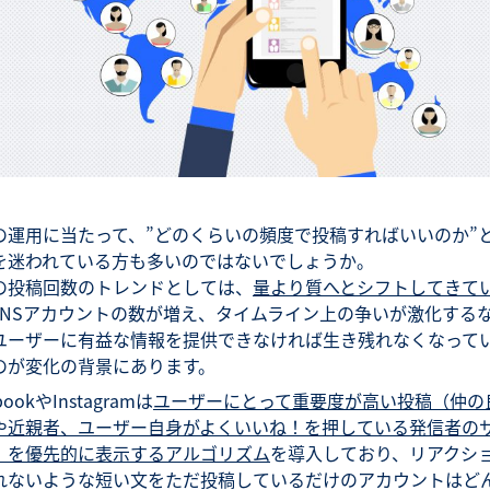
Sの運用に当たって、”どのくらいの頻度で投稿すればいいのか”
を迷われている方も多いのではないでしょうか。
の投稿回数のトレンドとしては、
量より質へとシフトしてきて
SNSアカウントの数が増え、タイムライン上の争いが激化する
ユーザーに有益な情報を提供できなければ生き残れなくなって
のが変化の背景にあります。
bookやInstagramは
ユーザーにとって重要度が高い投稿（仲の
や近親者、ユーザー自身がよくいいね！を押している発信者の
）を優先的に表示するアルゴリズム
を導入しており、リアクシ
れないような短い文をただ投稿しているだけのアカウントはど