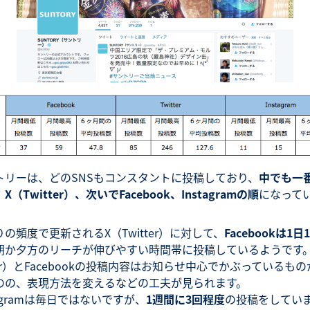
トリーは、どのSNSもコンスタントに投稿しており、
中でも一
X（Twitter）、次いでFacebook、Instagramの順
になって
の頻度で更新されるX（Twitter）に対して、
Facebookは1日
朝か夕方のリーチが伸びやすい時間帯に投稿しているようです。
ter）とFacebookの投稿内容はお知らせ中心でかぶっているも
のの、表現方法を変えるなどの工夫が見られます。
tagramは毎日ではないですが、
1週間に3回程度
の投稿をしてい