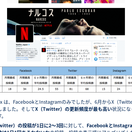
flix は、FacebookとInstagramのみでしたが、6月からX（Twitt
しました。そして
X（Twitter）の更新頻度が最も高い
状況にな
す。
witter）の投稿が1日に2～3回
に対して、
FacebookとInstag