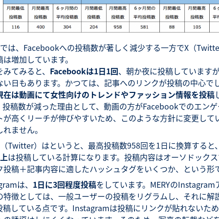
Yでは、Facebookへの投稿数が著しく減少する一方でX（Twitt
稿は増加しています。
をみてみると、
Facebookは1日1回
、朝か夜に投稿しています
ない日もあります。かつては、記事へのリンクが投稿の中心で
現在は動画にて女性向けのトレンドやファッション情報を投稿
。投稿数が減った理由として、動画の方がFacebookでのエン
トが高くリーチが伸びやすいため、このような方針に変更して
しれません。
（Twitter）はというと、最高投稿数958回を1日に換算すると
以上
は投稿している計算になります。投稿内容はオーソドックス
ク投稿＋記事内容に適したハッシュタグをいくつか、という形
agramは、
1日に3回程度投稿
をしています。MERYのInstagra
の特徴としては、一般ユーザーの投稿をリグラムし、それに解
投稿している点です。Instagramは投稿にリンクが貼れないた