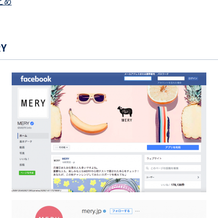
とめ
RY