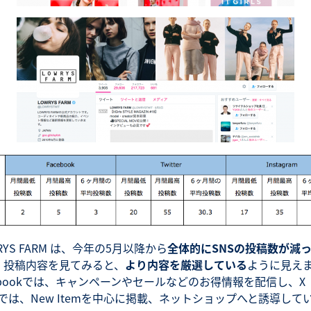
RYS FARM は、今年の5月以降から
全体的にSNSの投稿数が減
。
投稿内容を見てみると、
より内容を厳選している
ように見え
ebookでは、キャンペーンやセールなどのお得情報を配信し、X（T
r）では、New Itemを中心に掲載、ネットショップへと誘導して