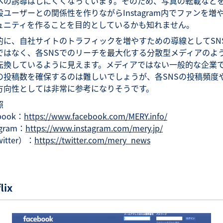
への誘導はしにくくなっています。そのため、写真の転載など
般ユーザーとの関係性を作りながらInstagram内でファンを増
ュニティを作ることを目的としているかも知れません。
的に、自社サイトのトラフィックを増やすための導線としてSN
ではなく、各SNSでのリーチを最大化する分散型メディアのよ
転換しているように見えます。メディアではない一般的な企業
の投稿数を確保するのは難しいでしょうが、各SNSの投稿頻度
方向性としては非常に参考になりそうです。
照
book：
https://www.facebook.com/MERY.info/
agram：
https://www.instagram.com/mery.jp/
itter）：
https://twitter.com/mery_news
lix