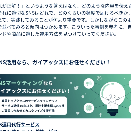
れが正解！」というような答えはなく、どのような内容を伝え
それに適切なSNSはどれで、どのくらいの頻度で届けるべきか
えて、実践してみることが何より重要です。しかしながらこの
を並べてみると傾向はつかめます。こういった事例を参考に、
ンドや商品に適した運用方法を見つけていってください。
SNS活用なら、ガイアックスにお任せください！
NS運用代行サービス