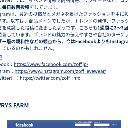
に
毎日数回投稿
をしています。
stagramは、最近の投稿だとメガネを掛けたファッションを主に
ます。以前は、商品メインでしたが、トレンドの発信、ファッ
さを意識した投稿に変更したようです。こちらも
1週間に2～3
更新しています。ブランドの魅力の伝えやすさや自社のターゲ
ー層の親和性などの観点から、今はFacebookよりもInstagr
しているのかもしれません。
照
book：
https://www.facebook.com/zoff.jp/
agram：
https://www.instagram.com/zoff_eyewear/
itter）：
https://twitter.com/zoff_info
RYS FARM