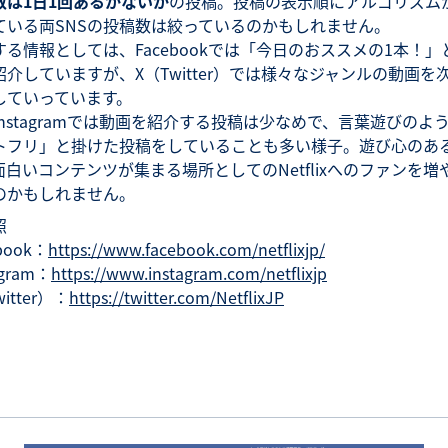
数は1日1回あるかないか
の投稿。投稿の表示順にアルゴリズム
ている両SNSの投稿数は絞っているのかもしれません。
する情報としては、Facebookでは「今日のおススメの1本！」
紹介していますが、X（Twitter）では様々なジャンルの動画を
していっています。
Instagramでは動画を紹介する投稿は少なめで、言葉遊びのよ
トフリ」と掛けた投稿をしていることも多い様子。遊び心のあ
面白いコンテンツが集まる場所としてのNetflixへのファンを増
のかもしれません。
照
book：
https://www.facebook.com/netflixjp/
agram：
https://www.instagram.com/netflixjp
itter）：
https://twitter.com/NetflixJP