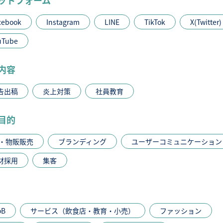
cebook
Instagram
LINE
TikTok
X(Twitter)
uTube
内容
告出稿
炎上対策
社員教育
目的
C・物販販売
ブランディング
ユーザーコミュニケーション
材採用
集客
oB
サービス（飲食店・教育・小売）
ファッション