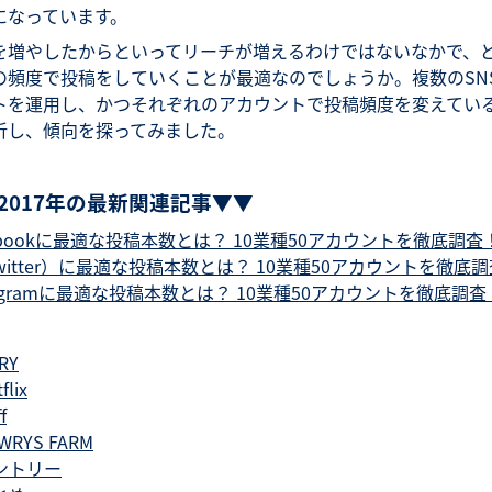
になっています。
を増やしたからといってリーチが増えるわけではないなかで、
の頻度で投稿をしていくことが最適なのでしょうか。複数のSN
トを運用し、かつそれぞれのアカウントで投稿頻度を変えてい
析し、傾向を探ってみました。
2017年の最新関連記事▼▼
ebookに最適な投稿本数とは？ 10業種50アカウントを徹底調査
witter）に最適な投稿本数とは？ 10業種50アカウントを徹底
tagramに最適な投稿本数とは？ 10業種50アカウントを徹底調査
RY
flix
f
WRYS FARM
ントリー