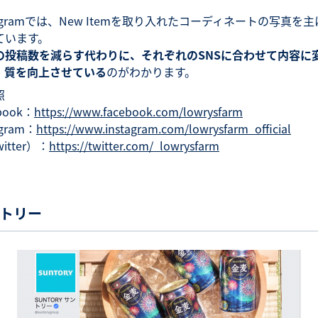
tagramでは、New Itemを取り入れたコーディネートの写真を
ています。
Sの投稿数を減らす代わりに、それぞれのSNSに合わせて内容に
、質を向上させている
のがわかります。
照
book：
https://www.facebook.com/lowrysfarm
agram：
https://www.instagram.com/lowrysfarm_official
itter）：
https://twitter.com/_lowrysfarm
トリー