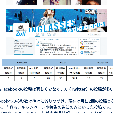
も
Facebookの投稿は著しく少なく、X（Twitter）の投稿が多
。
cebookへの投稿数は徐々に減りつづけ、現在は
月に2回の投稿
と
す。内容も、キャンペーンや特集の告知のみといった投稿です
Twitter）では、イベント情報や商品情報、リツイートなど、コ