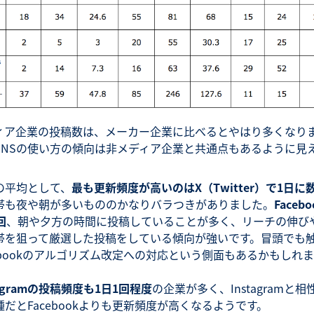
ィア企業の投稿数は、メーカー企業に比べるとやはり多くなり
SNSの使い方の傾向は非メディア企業と共通点もあるように見
の平均として、
最も更新頻度が高いのはX（Twitter）で1日に
帯も夜や朝が多いもののかなりバラつきがありました。
Faceb
回
、朝や夕方の時間に投稿していることが多く、リーチの伸び
帯を狙って厳選した投稿をしている傾向が強いです。冒頭でも
cebookのアルゴリズム改定への対応という側面もあるかもしれ
tagramの投稿頻度も1日1回程度
の企業が多く、Instagramと相
種だとFacebookよりも更新頻度が高くなるようです。