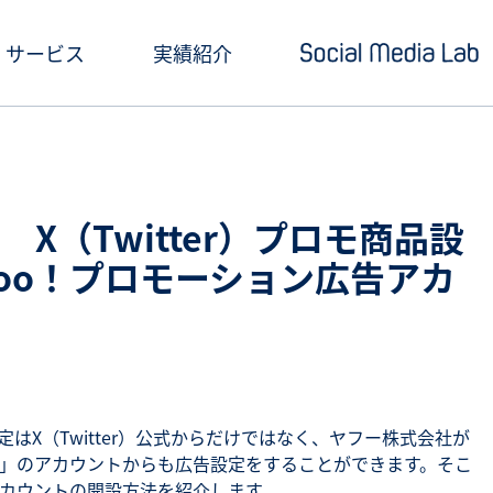
サービス
実績紹介
ショートドラマ制作
セミナー情報
SNSアカウント運用
お役立ち記事一覧
X（Twitter）プロモ商品設
クリエイティブ制作・撮影
お役立ち資料ダウン
hoo！プロモーション広告アカ
SNS投稿キャンペーン
Social Media Lab
炎上対策
メールマガジン
インフルエンサーPR
設定はX（Twitter）公式からだけではなく、ヤフー株式会社が
広告」のアカウントからも広告設定をすることができます。そこ
SNS広告運用
アカウントの開設方法を紹介します。