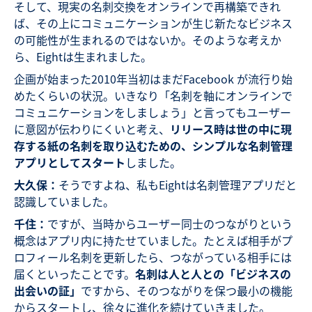
そして、現実の名刺交換をオンラインで再構築できれ
ば、その上にコミュニケーションが生じ新たなビジネス
の可能性が生まれるのではないか。そのような考えか
ら、Eightは生まれました。
企画が始まった2010年当初はまだFacebook が流行り始
めたくらいの状況。いきなり「名刺を軸にオンラインで
コミュニケーションをしましょう」と言ってもユーザー
に意図が伝わりにくいと考え、
リリース時は世の中に現
存する紙の名刺を取り込むための、シンプルな名刺管理
アプリとしてスタート
しました。
大久保：
そうですよね、私もEightは名刺管理アプリだと
認識していました。
千住：
ですが、当時からユーザー同士のつながりという
概念はアプリ内に持たせていました。たとえば相手がプ
ロフィール名刺を更新したら、つながっている相手には
届くといったことです。
名刺は人と人との「ビジネスの
出会いの証」
ですから、そのつながりを保つ最小の機能
からスタートし、徐々に進化を続けていきました。