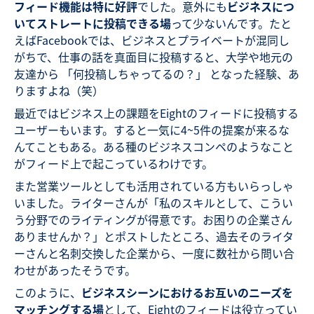
フィード機能は特に好評
でした。意外にも
ビジネスにつ
いてストレートに投稿できる場
って少ないんです。たと
えばFacebookでは、ビジネスとプライベートが混同し
がちで、仕事の話を真面目に投稿すると、大学や地元の
友達から 「何投稿しちゃってるの？」 となった経験、あ
りますよね（笑）
最近ではビジネス上の課題をEightのフィードに投稿する
ユーザーもいます。すると一気に4~5件の提案が来るな
んてこともある。ある種のビジネスコンペのようなこと
がフィード上で起こっているわけです。
また営業ツールとしても活用されている方もいらっしゃ
いました。ライターさんが「私のスキルとして、こうい
う分野でのライティングが得意です。お困りの企業さん
ありませんか？」とポストしたところ、過去そのライタ
ーさんと名刺交換した企業から、一度に数社から問い合
わせがあったそうです。
このように、
ビジネスシーンにおけるお互いのニーズを
マッチングする場
として、Eightのフィードは役立ってい