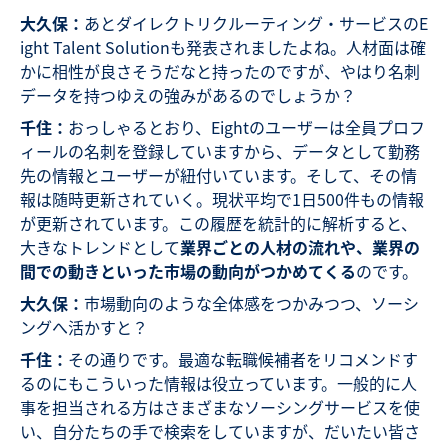
大久保：
あとダイレクトリクルーティング・サービスのE
ight Talent Solutionも発表されましたよね。人材面は確
かに相性が良さそうだなと持ったのですが、やはり名刺
データを持つゆえの強みがあるのでしょうか？
千住：
おっしゃるとおり、Eightのユーザーは全員プロフ
ィールの名刺を登録していますから、データとして勤務
先の情報とユーザーが紐付いています。そして、その情
報は随時更新されていく。現状平均で1日500件もの情報
が更新されています。この履歴を統計的に解析すると、
大きなトレンドとして
業界ごとの人材の流れや、業界の
間での動きといった市場の動向がつかめてくる
のです。
大久保：
市場動向のような全体感をつかみつつ、ソーシ
ングへ活かすと？
千住：
その通りです。最適な転職候補者をリコメンドす
るのにもこういった情報は役立っています。一般的に人
事を担当される方はさまざまなソーシングサービスを使
い、自分たちの手で検索をしていますが、だいたい皆さ