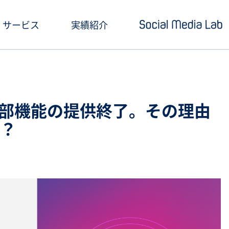
サービス
実績紹介
ショートドラマ制作
セミナー情報
SNSアカウント運用
お役立ち記事一覧
PI、一部機能の提供終了。その理由
クリエイティブ制作・撮影
お役立ち資料ダウン
？
SNS投稿キャンペーン
Social Media Lab
炎上対策
メールマガジン
インフルエンサーPR
SNS広告運用