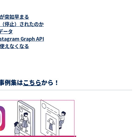
終了が突如早まる
が変更（停止）されたのか
データ
agram Graph API
ルは使えなくなる
稿事例集は
こちら
から！