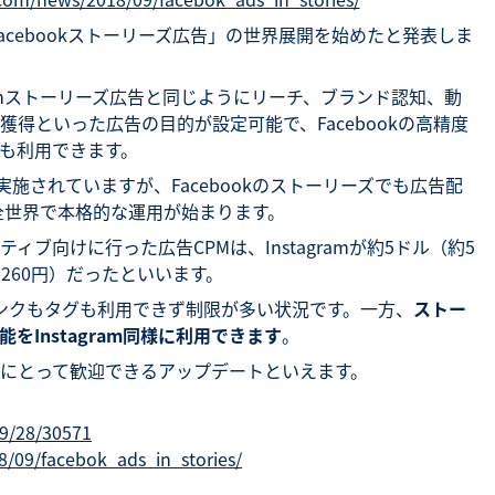
「Facebookストーリーズ広告」の世界展開を始めたと発表しま
agramストーリーズ広告と同じようにリーチ、ブランド認知、動
得といった広告の目的が設定可能で、Facebookの高精度
も利用できます。
は実施されていますが、Facebookのストーリーズでも広告配
は全世界で本格的な運用が始まります。
ブ向けに行った広告CPMは、Instagramが約5ドル（約5
（約260円）だったといいます。
はリンクもタグも利用できず制限が多い状況です。一方、
ストー
能
を
Instagram
同様
に
利用できます
。
にとって歓迎できるアップデートといえます。
09/28/30571
8/09/facebok_ads_in_stories/