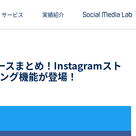
サービス
実績紹介
ショートドラマ制作
セミナー情報
SNSアカウント運用
お役立ち記事一覧
スまとめ！Instagramスト
クリエイティブ制作・撮影
お役立ち資料ダウン
ング機能が登場！
SNS投稿キャンペーン
Social Media Lab
炎上対策
メールマガジン
インフルエンサーPR
SNS広告運用