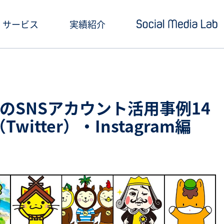
サービス
実績紹介
ショートドラマ制作
セミナー情報
SNSアカウント運用
お役立ち記事一覧
のSNSアカウント活用事例14
クリエイティブ制作・撮影
お役立ち資料ダウン
Twitter）・Instagram編
SNS投稿キャンペーン
Social Media Lab
炎上対策
メールマガジン
インフルエンサーPR
SNS広告運用