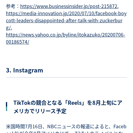
参考：
https://www.businessinsider.jp/post-215872
,
https://media-innovation.jp/2020/07/10/facebook-boy
cott-leaders-disappointed-after-talk-with-zuckerbur
g/
,
https://news.yahoo.co.jp/byline/itokazuko/20200706-
00186574/
3. Instagram
TikTokの競合となる「Reels」を8月上旬にア
メリカでリリース予定
米国時間7月16日、NBCニュースの報道によると、Faceb