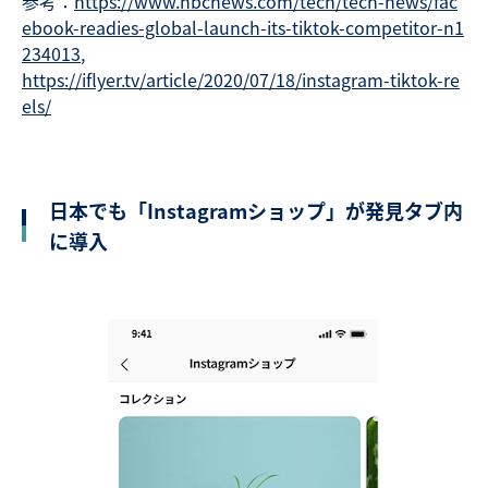
参考：
https://www.nbcnews.com/tech/tech-news/fac
ebook-readies-global-launch-its-tiktok-competitor-n1
234013
,
https://iflyer.tv/article/2020/07/18/instagram-tiktok-re
els/
日本でも「Instagramショップ」が発見タブ内
に導入