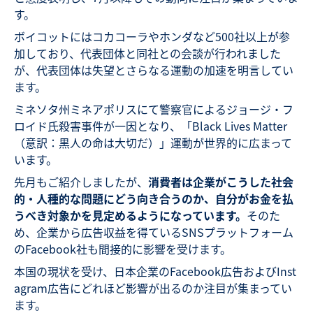
す。
ボイコットにはコカコーラやホンダなど500社以上が参
加しており、代表団体と同社との会談が行われました
が、代表団体は失望とさらなる運動の加速を明言してい
ます。
ミネソタ州ミネアポリスにて警察官によるジョージ・フ
ロイド氏殺害事件が一因となり、「Black Lives Matter
（意訳：黒人の命は大切だ）」運動が世界的に広まって
います。
先月もご紹介しましたが、
消費者は企業
がこうした社会
的・人種的な問題にどう向き合うの
か、自分がお金を払
うべき対象かを見定めるようになっています。
そのた
め、企業から広告収益を得ているSNSプラットフォーム
のFacebook社も間接的に影響を受けます。
本国の現状を受け、日本企業のFacebook広告およびInst
agram広告にどれほど影響が出るのか注目が集まってい
ます。