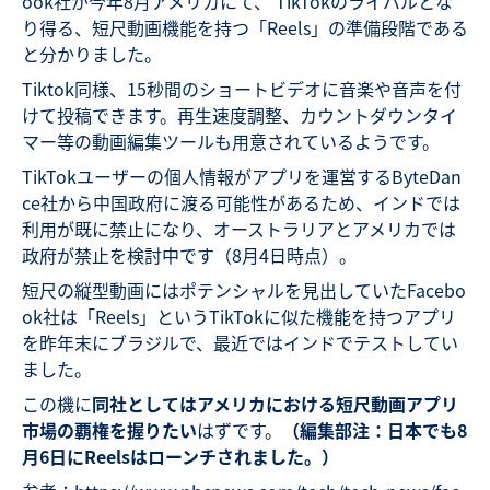
ook社が今年8月アメリカにて、 TikTokのライバルとな
り得る、短尺動画機能を持つ「Reels」の準備段階である
と分かりました。
Tiktok同様、15秒間のショートビデオに音楽や音声を付
けて投稿できます。再生速度調整、カウントダウンタイ
マー等の動画編集ツールも用意されているようです。
TikTokユーザーの個人情報がアプリを運営するByteDan
ce社から中国政府に渡る可能性があるため、インドでは
利用が既に禁止になり、オーストラリアとアメリカでは
政府が禁止を検討中です（8月4日時点）。
短尺の縦型動画にはポテンシャルを見出していたFacebo
ok社は「Reels」というTikTokに似た機能を持つアプリ
を昨年末にブラジルで、最近ではインドでテストしてい
ました。
この機に
同社としてはアメリカにおける短尺動画アプリ
市場の覇権を握りたい
はずです。
（編集部注：日本でも8
月6日にReelsはローンチされました。）