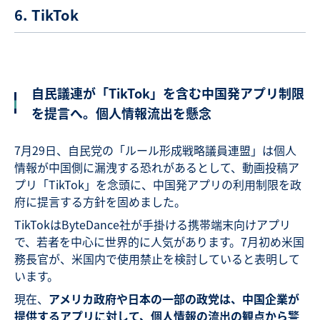
6. TikTok
自民議連が「TikTok」を含む中国発アプリ制限
を提言へ。個人情報流出を懸念
7月29日、自民党の「ルール形成戦略議員連盟」は個人
情報が中国側に漏洩する恐れがあるとして、動画投稿ア
プリ「TikTok」を念頭に、中国発アプリの利用制限を政
府に提言する方針を固めました。
TikTokはByteDance社が手掛ける携帯端末向けアプリ
で、若者を中心に世界的に人気があります。7月初め米国
務長官が、米国内で使用禁止を検討していると表明して
います。
現在、
アメリカ政府や日本の一部の政党は、中国企業が
提供す
る
アプリ
に
対して、個人情報の流出の観点から警