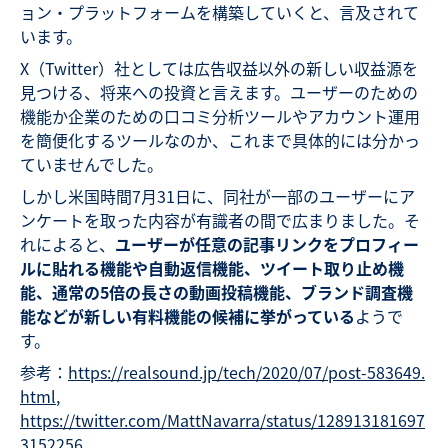
ョン・プラットフォームを構築していくと、言及されて
います。
X（Twitter）社としては広告収益以外の新しい収益源を
見つける、将来への投資と言えます。ユーザーのための
機能か企業のための口コミ分析ツールやアカウント運用
を簡便化するツールなのか、これまで具体的には分かっ
ていませんでした。
しかし米国時間7月31日に、同社が一部のユーザーにア
ンケートを取った内容が有識者の間で広まりました。そ
れによると、
ユーザーが任意の記事リンクをプロフィー
ルに貼れる機能や自動返信機能、ツイート取り止め機
能、通常の
5
倍の長さの動画投稿機能、ブランド調査機
能などが新しい有料機能の候補に挙がっている
ようで
す。
参考：
https://realsound.jp/tech/2020/07/post-583649.
html
,
https://twitter.com/MattNavarra/status/128913181697
3152256
,