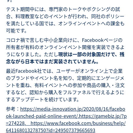
テスト期間中には、専門家のトークやボクシングの試
合、料理教室などのイベントが行われ、同社のポリシー
を満たしている国では、オンラインイベントへの課金も
可能です。
コロナ禍で苦しむ中小企業向けに、Facebookページの
所有者が有料のオンラインイベント開催を実装できるよ
うになりました。ただし
現状は一部の対象国だけで、残
念ながら日本ではまだ実装されていません。
最近Facebook社では、ユーザーがオンライン上で企業
のブランドやイベント名を知り、定期的にエンゲージメ
ントを重ね、有料イベントへの参加や商品の購入・注文
するなど、認知から購入をフルファネルで行えるように
するアップデートを続けています。
参考：
https://media-innovation.jp/2020/08/16/facebo
ok-launched-paid-online-event/
,
https://gamebiz.jp/?p
=274228
,
https://www.facebook.com/business/help/
641168013278750?id=249507379665693