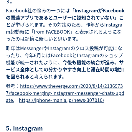
す。
Facebook社の悩みの一つには
「InstagramがFacebook
の関連アプリであるとユーザーに認知されていない」こ
と
が挙げられます。その対策のため、昨年からInstagra
m起動時に「from FACEBOOK」と表示されるようにな
ったのは記憶に新しいと思います。
昨年はMessengerやInstagramのクロス投稿が可能にな
ったり、今年6月にはFacebookとInstagramのショップ
機能が統一されたように、
今後も機能の統合が進み、サ
ービス全体としての分かりやすさ向上と滞在時間の増加
を図られる
と考えられます。
参考：
https://www.theverge.com/2020/8/14/2136973
7/facebook-merging-instagram-messenger-chats-upd
ate
,
https://iphone-mania.jp/news-307010/
5. Instagram