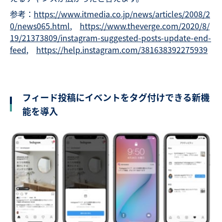
参考：
https://www.itmedia.co.jp/news/articles/2008/2
0/news065.html
,
https://www.theverge.com/2020/8/
19/21373809/instagram-suggested-posts-update-end-
feed
,
https://help.instagram.com/381638392275939
フィード投稿にイベントをタグ付けできる新機
能を導入