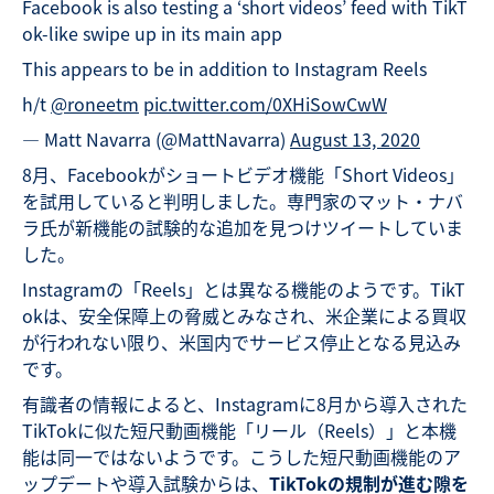
Facebook is also testing a ‘short videos’ feed with TikT
ok-like swipe up in its main app
This appears to be in addition to Instagram Reels
h/t
@roneetm
pic.twitter.com/0XHiSowCwW
— Matt Navarra (@MattNavarra)
August 13, 2020
8月、Facebookがショートビデオ機能「Short Videos」
を試用していると判明しました。専門家のマット・ナバ
ラ氏が新機能の試験的な追加を見つけツイートしていま
した。
Instagramの「Reels」とは異なる機能のようです。TikT
okは、安全保障上の脅威とみなされ、米企業による買収
が行われない限り、米国内でサービス停止となる見込み
です。
有識者の情報によると、Instagramに8月から導入された
TikTokに似た短尺動画機能「リール（Reels）」と本機
能は同一ではないようです。こうした短尺動画機能のア
ップデートや導入試験からは、
TikTokの規制が進む隙を