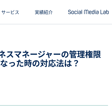
サービス
実績紹介
ショートドラマ制作
セミナー情報
SNSアカウント運用
お役立ち記事一覧
ビジネスマネージャーの管理権限
クリエイティブ制作・撮影
お役立ち資料ダウン
なった時の対応法は？
SNS投稿キャンペーン
Social Media Lab
炎上対策
メールマガジン
インフルエンサーPR
SNS広告運用