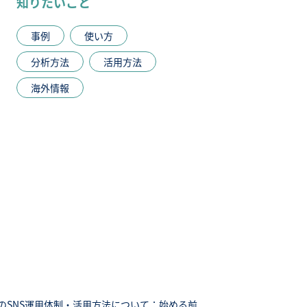
知りたいこと
事例
使い方
分析方法
活用方法
海外情報
のSNS運用体制・活用方法について：始める前