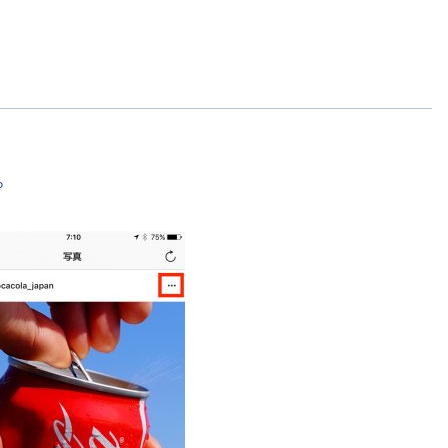
SNS勉強会・eラーニング
。
。