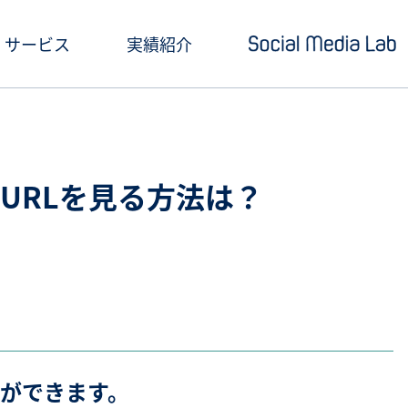
サービス
実績紹介
ショートドラマ制作
セミナー情報
SNSアカウント運用
お役立ち記事一覧
稿のURLを見る方法は？
クリエイティブ制作・撮影
お役立ち資料ダウン
SNS投稿キャンペーン
Social Media Lab
炎上対策
メールマガジン
インフルエンサーPR
ができます。
SNS広告運用