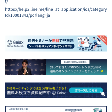
t/
https://help2.line.me/line_at_application/ios/category
Id/10001843/pc?lang=ja