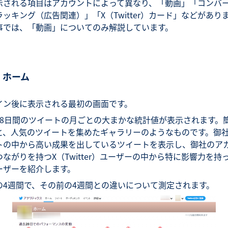
示される項目はアカウントによって異なり、「動画」「コンバ
ラッキング（広告関連）」「X（Twitter）カード」などがあり
事では、「動画」についてのみ解説しています。
. ホーム
イン後に表示される最初の画面です。
28日間のツイートの月ごとの大まかな統計値が表示されます。
と、人気のツイートを集めたギャラリーのようなものです。御
トの中から高い成果を出しているツイートを表示し、御社のア
つながりを持つX（Twitter）ユーザーの中から特に影響力を持
ーザーを紹介します。
の4週間で、その前の4週間との違いについて測定されます。