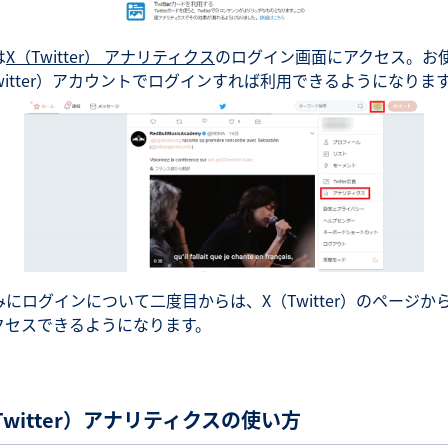
は
X（Twitter） アナリティクス
のログイン画面にアクセス。お
Twitter）アカウントでログインすれば利用できるようになりま
みにログインについて二度目からは、X（Twitter）のページか
クセスできるようになります。
Twitter）アナリティクスの使い方