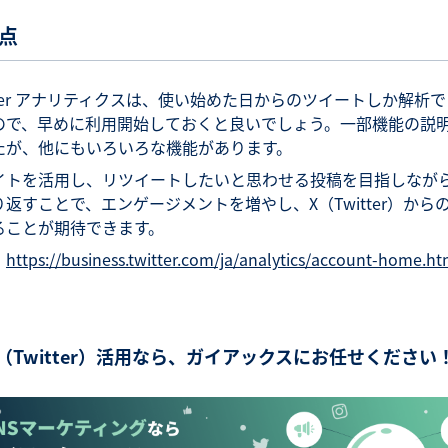
点
itter アナリティクスは、使い始めた日からのツイートしか解析
ので、早めに利用開始しておくと良いでしょう。一部機能の説
たが、他にもいろいろな機能があります。
イトを活用し、リツイートしたいと思わせる投稿を目指しなが
り返すことで、エンゲージメントを増やし、X（Twitter）から
ることが期待できます。
：
https://business.twitter.com/ja/analytics/account-home.ht
（Twitter）活用なら、ガイアックスにお任せください