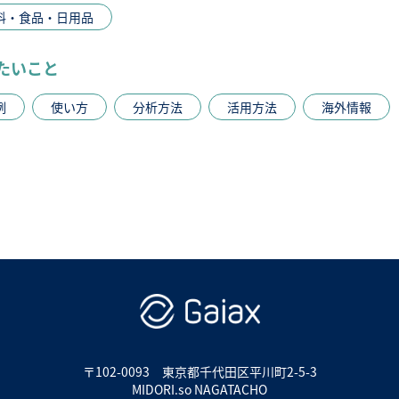
料・食品・日用品
たいこと
例
使い方
分析方法
活用方法
海外情報
〒102-0093
東京都千代田区平川町2-5-3
MIDORI.so NAGATACHO