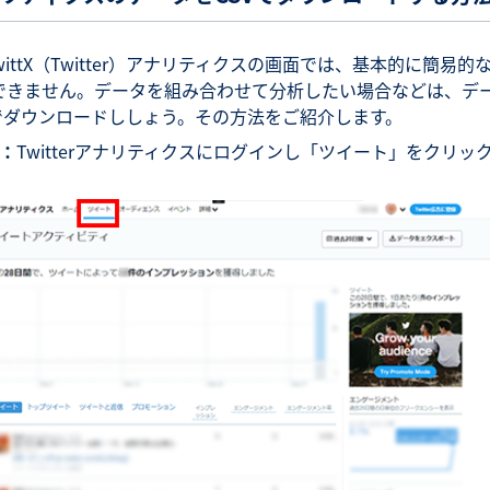
wittX（Twitter）アナリティクスの画面では、基本的に簡易的
できません。データを組み合わせて分析したい場合などは、デ
Vでダウンロードししょう。その方法をご紹介します。
1：
Twitterアナリティクスにログインし「ツイート」をクリッ