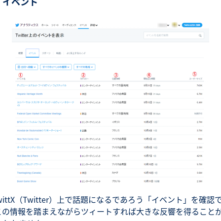
. イベント
wittX（Twitter）上で話題になるであろう「イベント」を確認
この情報を踏まえながらツィートすれば大きな反響を得ること