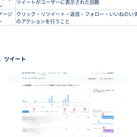
ツイートがユーザーに表示された回数
ン
ゲージ
クリック・リツイート・返信・フォロー・いいねのい
ト
のアクションを行うこと
2．ツイート