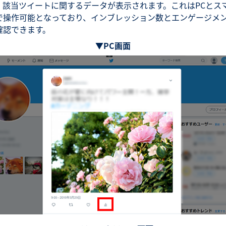
、該当ツイートに関するデータが表示されます。これはPCとス
で操作可能となっており、インブレッション数とエンゲージメ
確認できます。
▼PC画面