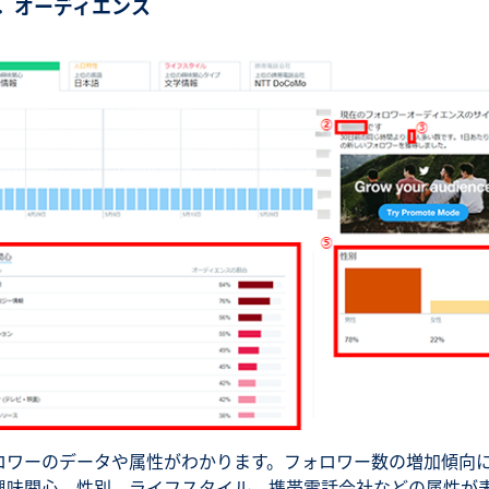
3．オーディエンス
ロワーのデータや属性がわかります。フォロワー数の増加傾向
興味関心、性別、ライフスタイル、携帯電話会社などの属性が