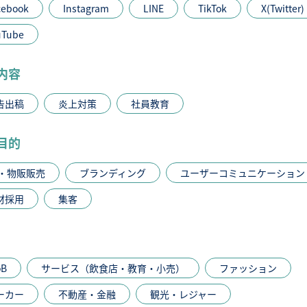
cebook
Instagram
LINE
TikTok
X(Twitter)
uTube
内容
告出稿
炎上対策
社員教育
目的
C・物販販売
ブランディング
ユーザーコミュニケーション
材採用
集客
oB
サービス（飲食店・教育・小売）
ファッション
ーカー
不動産・金融
観光・レジャー