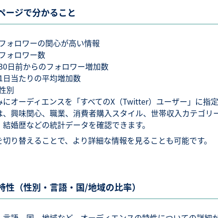
ページで分かること
フォロワーの関心が高い情報
フォロワー数
30日前からのフォロワー増加数
1日当たりの平均増加数
性別
みにオーディエンスを「すべてのX（Twitter）ユーザー」に指
は、興味関心、職業、消費者購入スタイル、世帯収入カテゴリ
、結婚歴などの統計データを確認できます。
を切り替えることで、より詳細な情報を見ることも可能です。
特性（性別・言語・国/地域の比率）
、言語、国、地域など、オーディエンスの特性についての詳細