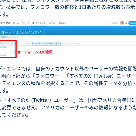
す。概要では、フォロワー数の推移と1日あたりの増減数も表示
ます。
ディエンスでは、自身のアカウント以外のユーザーの情報も閲
。画面上部から「フォロワー」「すべてのX（Twitter）ユーザ
ーディエンスの種類を選択することで、その属性データを分析
です。
在「すべてのX（Twitter）ユーザー」は、国がアメリカ合衆国
て変更できません。アメリカのユーザーのみの情報になるよう
してください。