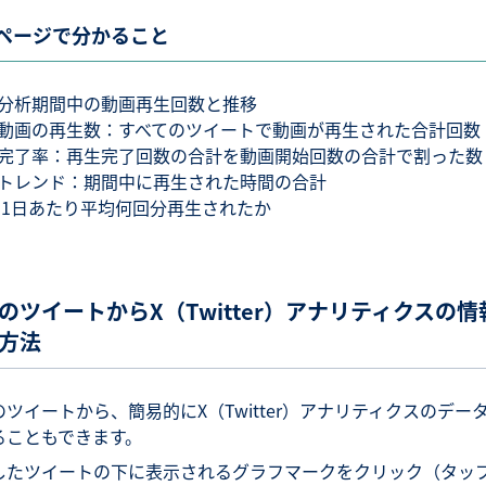
ページで分かること
分析期間中の動画再生回数と推移
動画の再生数：すべてのツイートで動画が再生された合計回数
完了率：再生完了回数の合計を動画開始回数の合計で割った数
トレンド：期間中に再生された時間の合計
 1日あたり平均何回分再生されたか
のツイートからX（Twitter）アナリティクスの情
方法
のツイートから、簡易的にX（Twitter）アナリティクスのデー
ることもできます。
したツイートの下に表示されるグラフマークをクリック（タッ