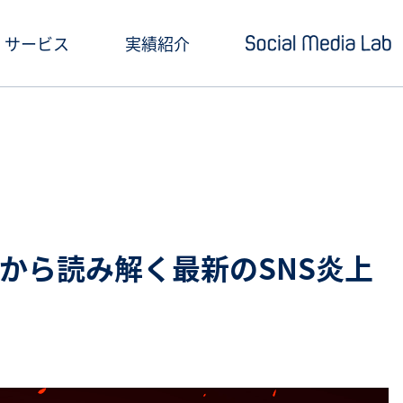
サービス
実績紹介
ショートドラマ制作
セミナー情報
SNSアカウント運用
お役立ち記事一覧
クリエイティブ制作・撮影
お役立ち資料ダウン
SNS投稿キャンペーン
Social Media Lab
理から読み解く最新のSNS炎上
炎上対策
メールマガジン
インフルエンサーPR
SNS広告運用