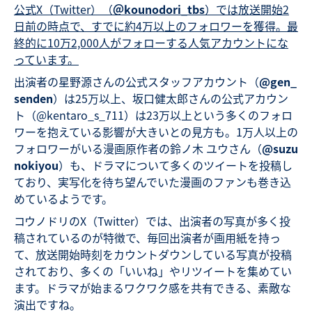
公式X（Twitter）（
＠kounodori_tbs
）では放送開始2
日前の時点で、すでに約4万以上のフォロワーを獲得。最
終的に10万2,000人がフォローする人気アカウントにな
っています。
出演者の星野源さんの公式スタッフアカウント（
@gen_
senden
）は25万以上、坂口健太郎さんの公式アカウン
ト（@kentaro_s_711）は23万以上という多くのフォロ
ワーを抱えている影響が大きいとの見方も。1万人以上の
フォロワーがいる漫画原作者の鈴ノ木 ユウさん（
@suzu
nokiyou
）も、ドラマについて多くのツイートを投稿し
ており、実写化を待ち望んでいた漫画のファンも巻き込
めているようです。
コウノドリのX（Twitter）では、出演者の写真が多く投
稿されているのが特徴で、毎回出演者が画用紙を持っ
て、放送開始時刻をカウントダウンしている写真が投稿
されており、多くの「いいね」やリツイートを集めてい
ます。ドラマが始まるワクワク感を共有できる、素敵な
演出ですね。