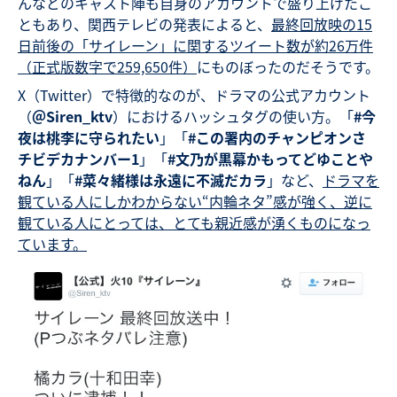
んなどのキャスト陣も自身のアカウントで盛り上げたこ
ともあり、関西テレビの発表によると、
最終回放映の15
日前後の「サイレーン」に関するツイート数が約26万件
（正式版数字で259,650件）
にものぼったのだそうです。
X（Twitter）で特徴的なのが、ドラマの公式アカウント
（
＠Siren_ktv
）におけるハッシュタグの使い方。「
#今
夜は桃李に守られたい
」「
#この署内のチャンピオンさ
チビデカナンバー1
」「
#文乃が黒幕かもってどゆことや
ねん
」「
#菜々緒様は永遠に不滅だカラ
」など、
ドラマを
観ている人にしかわからない“内輪ネタ”感が強く、逆に
観ている人にとっては、とても親近感が湧くものになっ
ています。