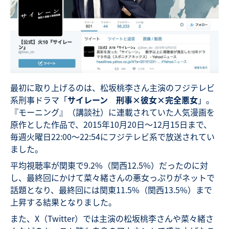
最初に取り上げるのは、松坂桃李さん主演のフジテレビ
系刑事ドラマ「
サイレーン 刑事×彼女×完全悪女
」。
『モーニング』（講談社）に連載されていた人気漫画を
原作とした作品で、2015年10月20日～12月15日まで、
毎週火曜日22:00～22:54にフジテレビ系で放送されてい
ました。
平均視聴率が関東で9.2%（関西12.5%）だったのに対
し、最終回にかけて菜々緒さんの悪女っぷりがネットで
話題となり、最終回には関東11.5%（関西13.5%）まで
上昇する結果となりました。
また、X（Twitter）では主演の松坂桃李さんや菜々緒さ