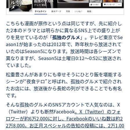
こちらも漫画が原作という点は同じですが、先に紹介し
た2本のドラマとは明らかに異なるSNS上での盛り上が
りを見せているのが「
孤独のグルメ
」。テレビ東京でSe
ason1が始まったのは2012年で、昨年秋から放送されて
いたのはSeason5になります。放送時間は各シーズンで
異なりますが、Season5は土曜日0:12〜0:52に放送され
ていました。
松重豊さんがあまりにも幸せそうにひとり飯を堪能する
シーンが“夜食テロ”と呼ばれ、孤独のグルメで紹介され
たお店には、放送後から長蛇の列ができることでも有名
です。
そんな孤独のグルメのSNSアカウントで人気なのは、X
（Twitter）よりも断然Facebook
。X（Twitter）のフォ
ロワーが約6万2,000に対し、Facebookのいいね数は約2
2万8,000。お正月スペシャルの告知の投稿には、2万1,00