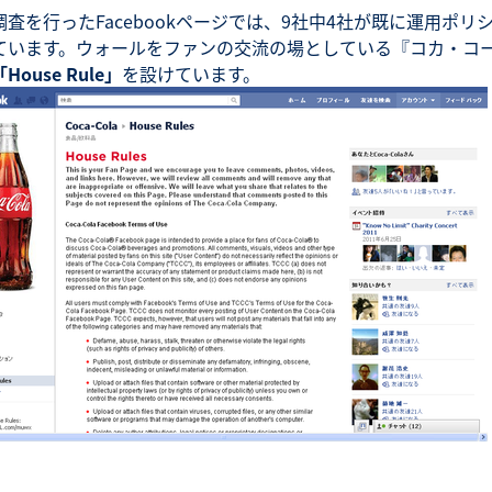
調査を行ったFacebookページでは、9社中4社が既に運用ポリ
ています。ウォールをファンの交流の場としている『コカ・コ
「House Rule」
を設けています。