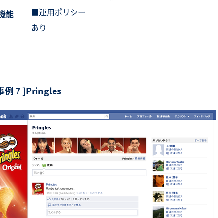
■運用ポリシー
機能
あり
事例７]Pringles