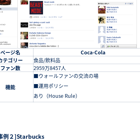
ページ名
Coca-Cola
カテゴリー
食品/飲料品
ファン数
2959万8457人
■ウォールファンの交流の場
■運用ポリシー
機能
あり（House Rule）
事例２]Starbucks