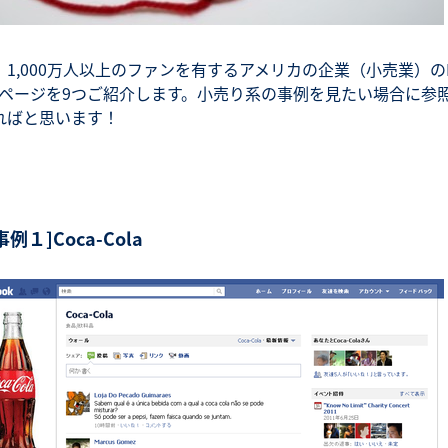
、1,000万人以上のファンを有するアメリカの企業（小売業）のF
okページを9つご紹介します。小売り系の事例を見たい場合に参
ればと思います！
事例１]Coca-Cola