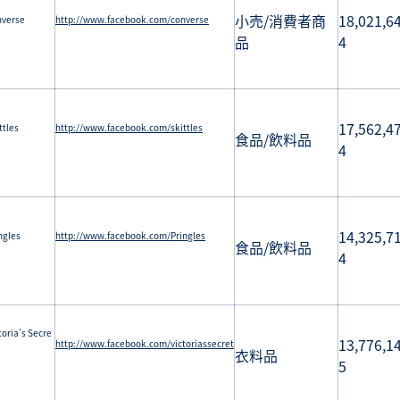
小売/消費者商
18,021,6
verse
http://www.facebook.com/converse
品
4
17,562,4
ttles
http://www.facebook.com/skittles
食品/飲料品
4
14,325,7
ngles
http://www.facebook.com/Pringles
食品/飲料品
4
toria’s Secre
13,776,1
http://www.facebook.com/victoriassecret
衣料品
5