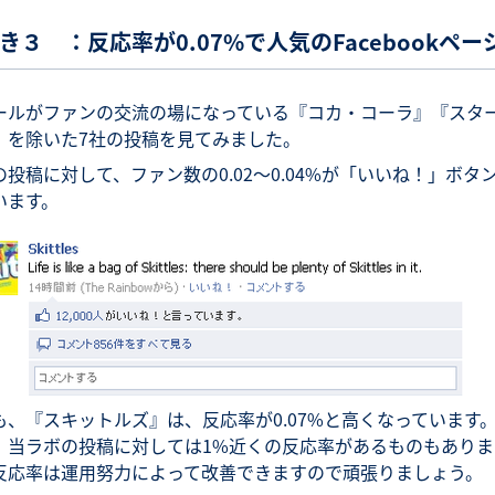
き３ ：反応率が0.07%で人気のFacebookペー
ールがファンの交流の場になっている『コカ・コーラ』『スタ
』を除いた7社の投稿を見てみました。
の投稿に対して、ファン数の0.02～0.04%が「いいね！」ボタ
います。
も、『スキットルズ』は、反応率が0.07%と高くなっています
、当ラボの投稿に対しては1%近くの反応率があるものもありま
反応率は運用努力によって改善できますので頑張りましょう。