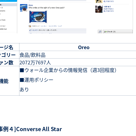
ージ名
Oreo
テゴリー
食品/飲料品
ァン数
2072万7697人
■ウォール企業からの情報発信（週3回程度）
■運用ポリシー
機能
あり
事例４]Converse All Star