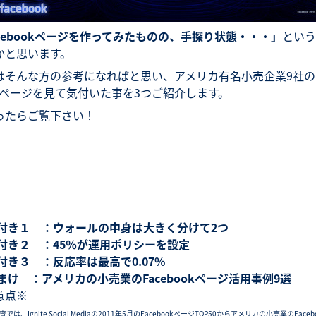
acebookページを作ってみたものの、手探り状態・・・」
という
かと思います。
はそんな方の参考になればと思い、アメリカ有名小売企業9社のF
okページを見て気付いた事を3つご紹介します。
ったらご覧下さい！
気付き１ ：ウォールの中身は大きく分けて2つ
気付き２ ：45％が運用ポリシーを設定
気付き３ ：反応率は最高で0.07%
おまけ ：アメリカの小売業のFacebookページ活用事例9選
意点※
査では、
Ignite Social Mediaの2011年5月のFacebookページTOP50
からアメリカの小売業のFaceb