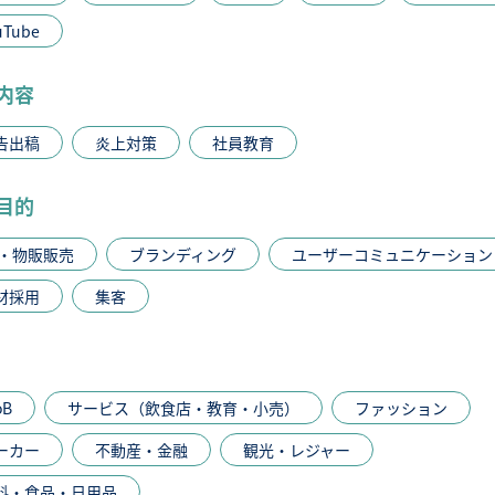
uTube
内容
告出稿
炎上対策
社員教育
目的
C・物販販売
ブランディング
ユーザーコミュニケーション
材採用
集客
oB
サービス（飲食店・教育・小売）
ファッション
ーカー
不動産・金融
観光・レジャー
料・食品・日用品