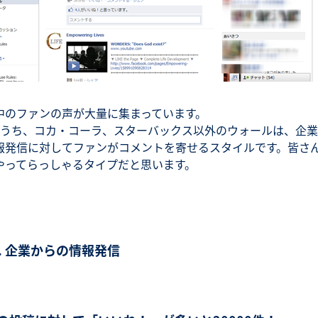
中のファンの声が大量に集まっています。
のうち、コカ・コーラ、スターバックス以外のウォールは、企
報発信に対してファンがコメントを寄せるスタイルです。皆さ
やってらっしゃるタイプだと思います。
b. 企業からの情報発信