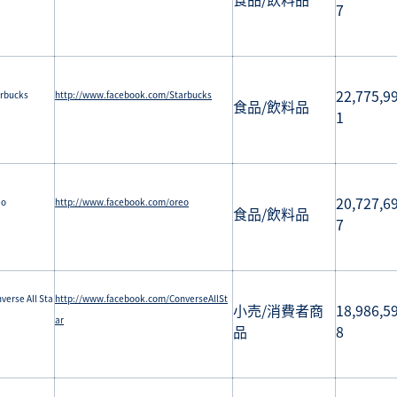
7
22,775,9
rbucks
http://www.facebook.com/Starbucks
食品/飲料品
1
20,727,6
eo
http://www.facebook.com/oreo
食品/飲料品
7
verse All Sta
http://www.facebook.com/ConverseAllSt
小売/消費者商
18,986,5
ar
品
8