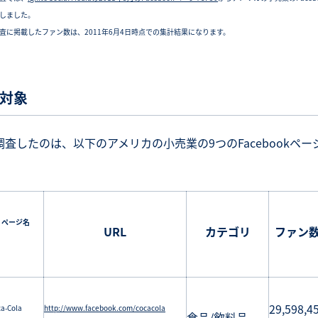
しました。
査に掲載したファン数は、2011年6月4日時点での集計結果になります。
対象
調査したのは、以下のアメリカの小売業の9つのFacebookペー
ページ名
URL
カテゴリ
ファン
29,598,4
a-Cola
http://www.facebook.com/cocacola
食品/飲料品