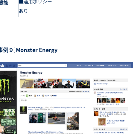
■運用ポリシー
機能
あり
事例９]Monster Energy