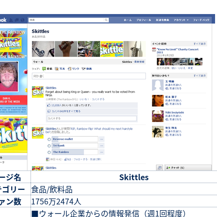
ージ名
Skittles
テゴリー
食品/飲料品
ァン数
1756万2474人
■ウォール企業からの情報発信（週1回程度）