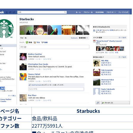
ページ名
Starbucks
カテゴリー
食品/飲料品
ファン数
2277万5991人
■ウォールファンの交流の場