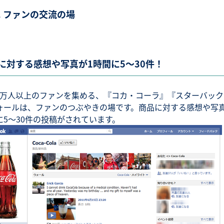
. ファンの交流の場
に対する感想や写真が1時間に5～30件！
000万人以上のファンを集める、『コカ・コーラ』『スターバッ
ォールは、ファンのつぶやきの場です。商品に対する感想や写真
に5～30件の投稿がされています。