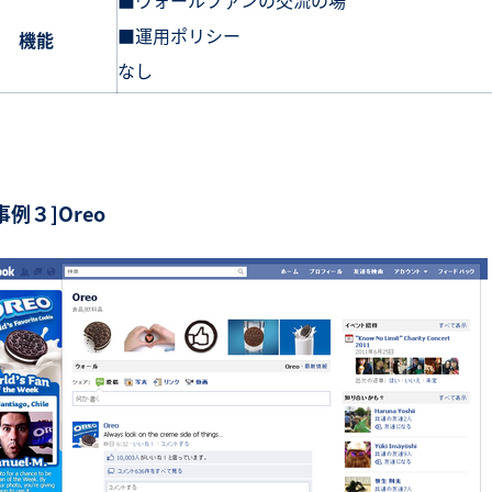
■運用ポリシー
機能
なし
事例３]Oreo