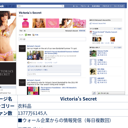
ージ名
Victoria’s Secret
テゴリー
衣料品
ァン数
1377万6145人
■ウォール企業からの情報発信（毎日複数回）