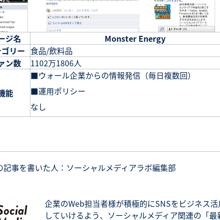
ージ名
Monster Energy
テゴリー
食品/飲料品
ァン数
1102万1806人
■ウォール企業からの情報発信（毎日複数回）
■運用ポリシー
機能
なし
の記事を書いた人：ソーシャルメディアラボ編集部
企業のWeb担当者様が積極的にSNSをビジネス活
していけるよう、ソーシャルメディア関連の「最