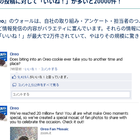
の投稿に対して「いいね！」が多いと20000件！
eo』
のウォールは、自社の取り組み・アンケート・担当者のつ
ど情報発信の内容がバラエティに富んでいます。それらの情報
「いいね！」が最大で2万件されていて、やはりその規模に驚き