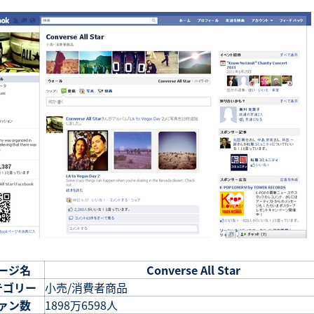
ージ名
Converse All Star
テゴリー
小売/消費者商品
ァン数
1898万6598人