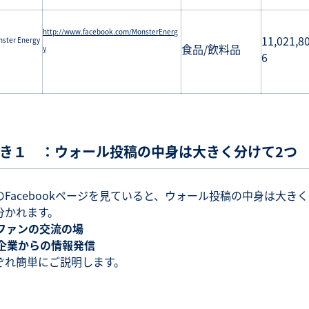
http://www.facebook.com/MonsterEnerg
11,021,8
ster Energy
食品/飲料品
y
6
き１ ：ウォール投稿の中身は大きく分けて2つ
のFacebookページを見ていると、ウォール投稿の中身は大きく
分かれます。
 ファンの交流の場
 企業からの情報発信
ぞれ簡単にご説明します。