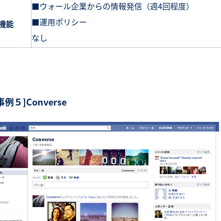
■ウォール企業からの情報発信（週4回程度）
■運用ポリシー
機能
なし
事例５]Converse