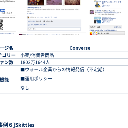
ージ名
Converse
テゴリー
小売/消費者商品
ァン数
1802万1644人
■ウォール企業からの情報発信（不定期）
■運用ポリシー
機能
なし
事例６]Skittles