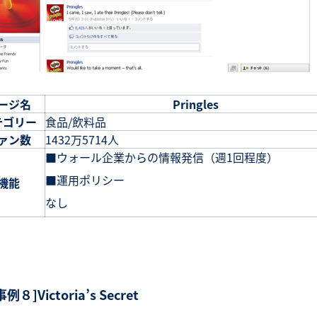
ージ名
Pringles
テゴリー
食品/飲料品
ァン数
1432万5714人
■ウォール企業からの情報発信（週1回程度）
■運用ポリシー
機能
なし
事例８]Victoria’s Secret