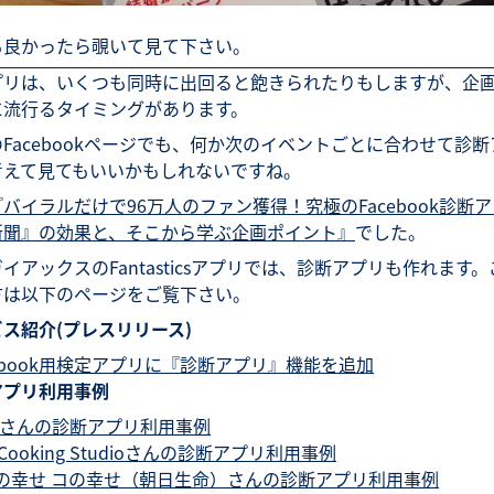
も良かったら覗いて見て下さい。
プリは、いくつも同時に出回ると飽きられたりもしますが、企
に流行るタイミングがあります。
Facebookページでも、何か次のイベントごとに合わせて診
考えて見てもいいかもしれないですね。
『バイラルだけで96万人のファン獲得！究極のFacebook診断
新聞』の効果と、そこから学ぶ企画ポイント』
でした。
イアックスのFantasticsアプリでは、診断アプリも作れます
方は以下のページをご覧下さい。
ス紹介(プレスリリース)
cebook用検定アプリに『診断アプリ』機能を追加
アプリ利用事例
TFさんの診断アプリ利用事例
 Cooking Studioさんの診断アプリ利用事例
の幸せ コの幸せ（朝日生命）さんの診断アプリ利用事例