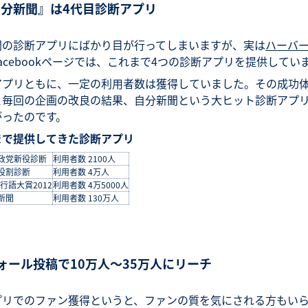
自分新聞』は4代目診断アプリ
聞の診断アプリにばかり目が行ってしまいますが、実は
ハーバ
acebookページでは、これまで4つの診断アプリを提供してい
アプリともに、一定の利用者数は獲得していました。その成功
と毎回の企画の改良の結果、自分新聞という大ヒット診断アプ
がったのです。
まで提供してきた診断アプリ
政党新役診断
利用者数 2100人
役割診断
利用者数 4万人
流行語大賞2012
利用者数 4万5000人
新聞
利用者数 130万人
ォール投稿で10万人～35万人にリーチ
プリでのファン獲得というと、ファンの質を気にされる方もい