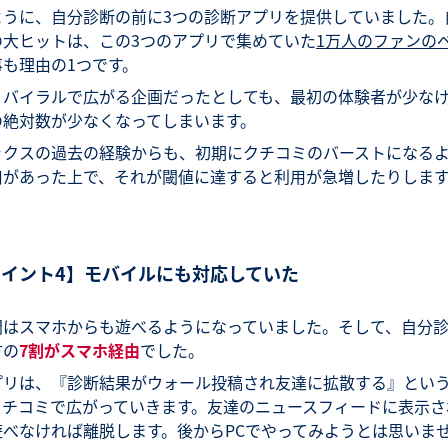
ように、自分診断の前に3つの診断アプリを提供していました。
の大ヒットは、この3つのアプリで集めていた
1万人のファンの
事も理由の1つです。
くバイラルで広がる企画だったとしても、最初の体験者が少な
の絶対数が少なくなってしまいます。
ックスの過去の経験からも、初期にクチコミのバーストになる
用があった上で、それが閾値に達すると利用が急増したりしま
ポイント4】モバイルにも対応していた
聞はスマホからも遊べるようになっていました。そして、自分
方の
7割がスマホ経由
でした。
プリは、『診断結果がウォール投稿され友達に拡散する』とい
クチコミで広がっていきます。友達のニュースフィードに表示さ
遊べなければ離脱します。後からPCでやってみようとは思いま