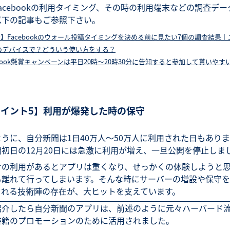
acebookの利用タイミング、その時の利用端末などの調査デ
以下の記事もご参照下さい。
】Facebookのウォール投稿タイミングを決める前に見たい7個の調査結果
のデバイスで？どういう使い方をする？
ebook懸賞キャンペーンは平日20時～20時30分に告知すると参加して貰いやす
ポイント5】利用が爆発した時の保守
うに、自分新聞は1日40万人～50万人に利用された日もあり
初日の12月20日には急激に利用が増え、一旦公開を停止しま
けの利用があるとアプリは重くなり、せっかくの体験しようと
も離れて行ってしまいます。そんな時にサーバーの増設や保守
くれる技術陣の存在が、大ヒットを支えています。
紹介したら自分新聞のアプリは、前述のように元々ハーバード
書籍のプロモーションのために活用されました。