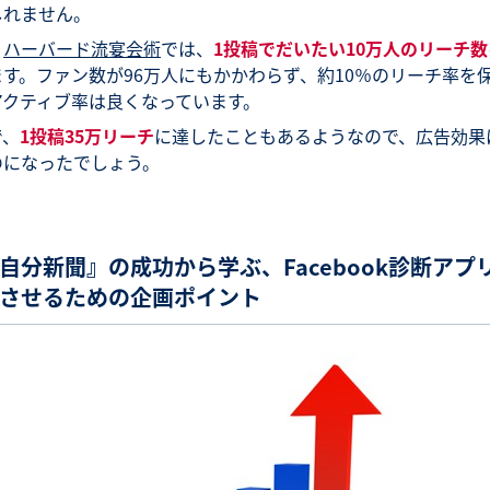
しれません。
、
ハーバード流宴会術
では、
1投稿でだいたい10万人のリーチ数
す。ファン数が96万人にもかかわらず、約10％のリーチ率を
アクティブ率は良くなっています。
で、
1投稿35万リーチ
に達したこともあるようなので、広告効果
のになったでしょう。
自分新聞』の成功から学ぶ、Facebook診断アプ
させるための企画ポイント