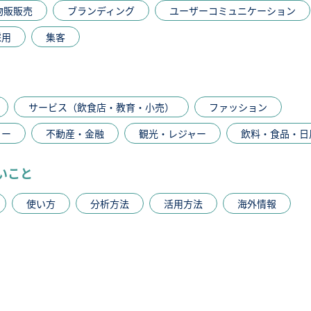
物販販売
ブランディング
ユーザーコミュニケーション
採用
集客
サービス（飲食店・教育・小売）
ファッション
カー
不動産・金融
観光・レジャー
飲料・食品・日
いこと
使い方
分析方法
活用方法
海外情報