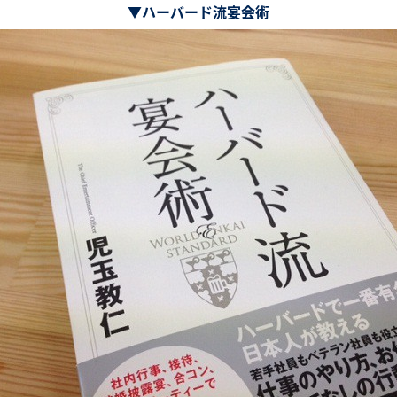
▼ハーバード流宴会術