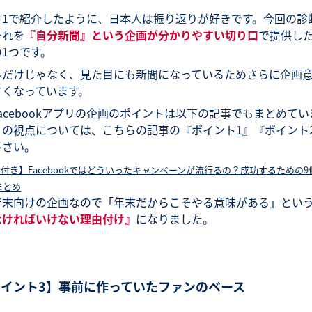
ト1で紹介したように、日本人は振り返りが好きです。今回の診
それを
『自分新聞』という企画が分かりやすい切り口
で提供し
1つです。
ルだけじゃなく、見た目にも新聞になっているためさらに企画
すくなっています。
acebookアプリの企画のポイントは以下の記事でもまとめてい
りの視点については、こちらの記事の『ポイント1』『ポイント
下さい。
付き】Facebookではどういったキャンペーンが流行るの？成功するための
まとめ
年末向けの企画なので「年末だからこそやる意味がある」とい
なければいけない理由付け』
になりました。
ポイント3】事前に作っていたファンのベース