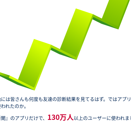
始には皆さんも何度も友達の診断結果を見てるはず。ではアプ
使われたのか。
130万人
新聞』のアプリだけで、
以上のユーザーに使われま