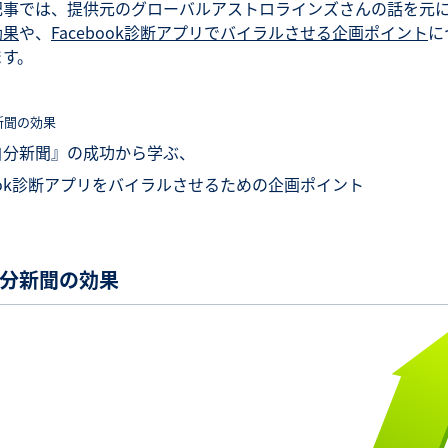
記事では、提供元のグローバルアストロラインズさんの話を元
効果
や、
Facebook診断アプリでバイラルさせる企画ポイント
に
ます。
新聞の効果
自分新聞』の成功から学ぶ、
book診断アプリをバイラルさせるための企画ポイント
分新聞の効果