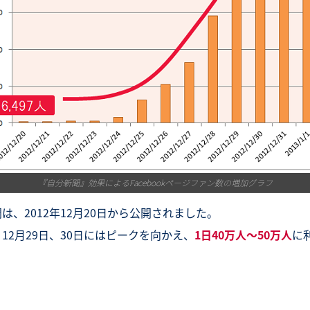
『自分新聞』効果によるFacebookページファン数の増加グラフ
は、2012年12月20日から公開されました。
12月29日、30日にはピークを向かえ、
1日40万人～50万人
に
。