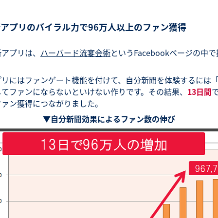
アプリのバイラル力で96万人以上のファン獲得
断アプリは、
ハーバード流宴会術
というFacebookページの中
。
プリにはファンゲート機能を付けて、自分新聞を体験するには
してファンにならないといけない作りです。その結果、
13日間
ファン獲得につながりました。
▼自分新聞効果によるファン数の伸び