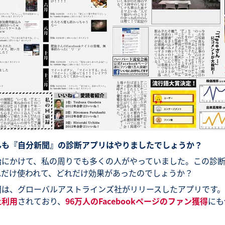
んも『自分新聞』の診断アプリはやりましたでしょうか？
始にかけて、私の周りでも多くの人がやっていました。この診
れだけ使われて、どれだけ効果があったのでしょうか？
聞は、グローバルアストラインズ社がリリースしたアプリです
上利用
されており、
96万人のFacebookページのファン獲得
にも
。