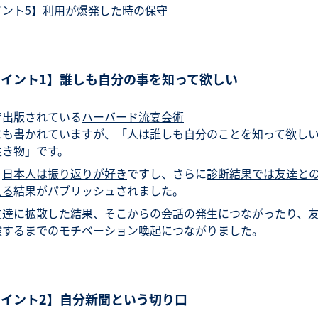
イント5】利用が爆発した時の保守
ポイント1】誰しも自分の事を知って欲しい
で出版されている
ハーバード流宴会術
にも書かれていますが、「人は誰しも自分のことを知って欲し
生き物」です。
、
日本人は振り返りが好き
ですし、さらに
診断結果では友達と
える
結果がパブリッシュされました。
友達に拡散した結果、そこからの会話の発生につながったり、
験するまでのモチベーション喚起につながりました。
ポイント2】自分新聞という切り口