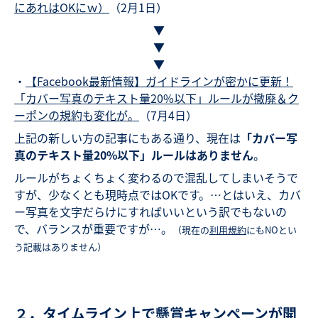
にあれはOKにｗ）
（2月1日）
▼
▼
▼
・
【Facebook最新情報】ガイドラインが密かに更新！
「カバー写真のテキスト量20%以下」ルールが撤廃＆ク
ーポンの規約も変化が。
（7月4日）
上記の新しい方の記事にもある通り、現在は
「カバー写
真のテキスト量20%以下」ルールはありません
。
ルールがちょくちょく変わるので混乱してしまいそうで
すが、少なくとも現時点ではOKです。…とはいえ、カバ
ー写真を文字だらけにすればいいという訳でもないの
で、バランスが重要ですが…。
（現在の
利用規約
にもNOとい
う記載はありません）
２．タイムライン上で懸賞キャンペーンが開