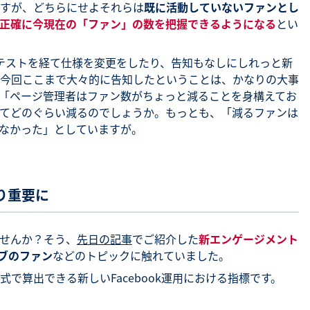
すが、どちらにせよそれらは
既に活動していないファンとし
正確に今現在の「ファン」の数を把握できるようになる
とい
ーのテストを経て仕様を変更をしたり、告知もなしにしれっと新
今回ここまで大々的に告知したということは、かなりの大事
「ページ管理者はファン数がちょっと減ることを身構えてお
てどのぐらい減るのでしょうか。もっとも、「減るファンは
なかった」としていますが。
り重要に
せんか？そう、
先日の記事
でご紹介した
新エンゲージメント
ブのファン
などのトピックに触れていました。
で算出できる新しいFacebook運用における指標です。