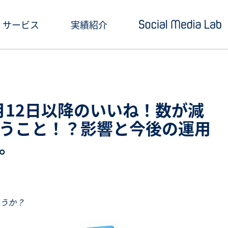
サービス
実績紹介
ショートドラマ制作
セミナー情報
SNSアカウント運用
お役立ち記事一覧
「3月12日以降のいいね！数が減
クリエイティブ制作・撮影
お役立ち資料ダウン
うこと！？影響と今後の運用
。
SNS投稿キャンペーン
Social Media Lab
炎上対策
メールマガジン
インフルエンサーPR
うか？
SNS広告運用