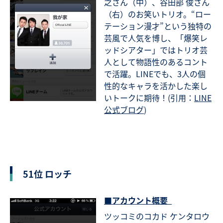
之さん（中）、谷田部 俊さん
（右）のお笑いトリオ。“ロー
テーション漫才”という独特の
芸風で人気を博し、「爆笑レ
ッドシアター」ではトリオ芸
人として物語性のあるコント
で活躍。LINEでも、3人の個
性的なキャラを活かした楽し
いトークに期待！(引用：
LINE
公式ブログ
)
51位 ロッチ
■アカウント概要
ツッコミのコカド ケンタロウ