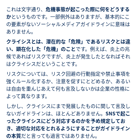
これは文字通り、
危機事態が起こった際に何をどうする
か
というものです。一部例外はありますが、基本的にこ
の要素がないソーシャルメディアガイドラインに意味は
ありません。
クライシスとは、潜在的な「危険」であるリスクとは違
い、顕在化した「危機」のこと
です。例えば、炎上の兆
候であればリスクですが、炎上が発生したとなればそれ
はクライシスだということです。
リスクについては、リスク回避の行動指定や禁止事項を
強くルール化するか、注意を促すにとどめるか、あるい
は自由を重んじあえて何も言及しないかは企業の性格に
よって異なります。
しかし、クライシスにまで発展したものに関して言及し
ないガイドラインは、ほとんどありません。
SNSで起こ
ったクライシスにどう対応するのかを予め規定してお
き、適切な対応をとれるようにすることがガイドライン
の本質
だと言っても過言ではありません。