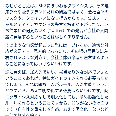
なぜかと言えば、SNSにまつわるクライシスは、その運
用部門や扱うブランドだけの問題ではなく、会社全体の
リスクや、クライシスになり得るからです。公式ソーシ
ャルメディアアカウントの失言で株価が下がったり、い
ち従業員の何気ないX（Twitter）での発言が会社の大問
題に発展するということは珍しくありません。
そのような事態が起こった際には、ブレない、適切な対
応が必要です。属人的であったり、その場の雰囲気に左
右されるような対応で、会社全体の命運を左右するよう
なことになってはいけないわけです。
逆に言えば、属人的でいい、場当たり的な対応でいいと
いうことであれば、特にガイドラインを作る必要もない
でしょう。それは即ち、人がルール、人治主義というこ
とですから、あえて明文化する必要はないわけです。仮
にクライシス対応なしで明文化しても、予め形骸化した
ルールを作るということですから、意味がないのは自明
です（自主性を重んじるため、あえて明文化しないなど
一部の例外を除く）。