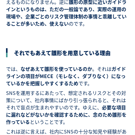
えるものになりません。逆に
雛形の原型に近いガイドラ
インというものは、ただの一般論であり、実際の運用の
現場や、企業ごとのリスク管理体制の事情と乖離してい
ることが多いため、使えない
のです。
それでもあえて雛形を用意している理由
では、
なぜあえて雛形を使っているのか
。それは
ガイド
ラインの項目がMECE（モレなく、ダブりなく）になっ
ているかを把握しやすくするため
です。
SNSを運用するにあたって、想定されるリスクとその対
策について、社内事情にばかり引っ張られると、それは
それで盲点が生まれやすいのです。ゆえに、
必要な項目
に漏れなどがないかを確認するために、念のため雛形を
作っている
ということです。
これは逆に言えば、社内にSNSの十分な知見や経験があ