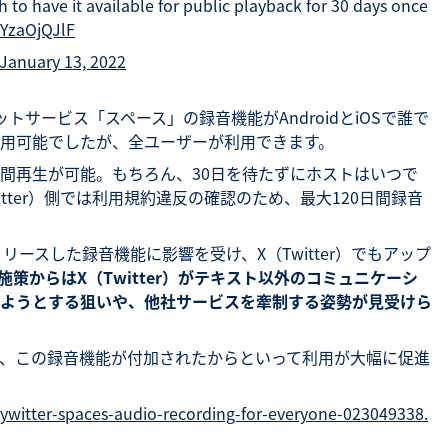
 to have it available for public playback for 30 days once
fYzaOjQJlF
January 13, 2022
ャットサービス「スペース」の録音機能がAndroidとiOSで誰で
用可能でしたが、全ユーザーが利用できます。
日間再生が可能。もちろん、30日を待たずにホストはいつで
tter）側では利用規約違反の確認のため、最大120日間録音
にリリースした録音機能に影響を受け、X（Twitter）でもアップ
施策からはX（Twitter）がテキスト以外のコミュニケーシ
ようとする狙いや、他社サービスを牽制する姿勢が見受けら
、この録音機能が付加されたからといって利用が大幅に促進
ywitter-spaces-audio-recording-for-everyone-023049338.