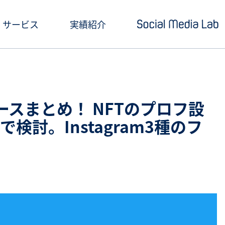
サービス
実績紹介
ショートドラマ制作
セミナー情報
SNSアカウント運用
お役立ち記事一覧
ースまとめ！ NFTのプロフ設
クリエイティブ制作・撮影
お役立ち資料ダウン
検討。Instagram3種のフ
SNS投稿キャンペーン
Social Media Lab
炎上対策
メールマガジン
インフルエンサーPR
SNS広告運用