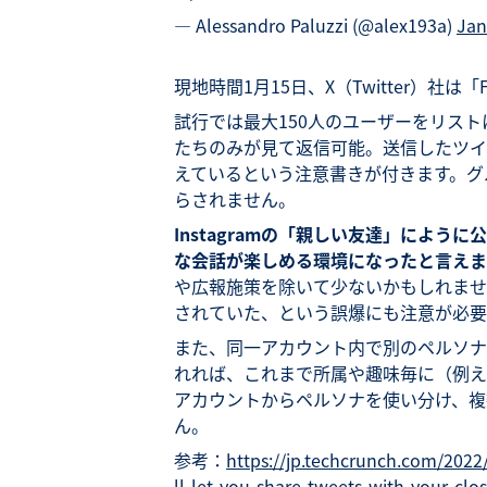
— Alessandro Paluzzi (@alex193a)
Jan
現地時間1月15日、X（Twitter）社は
試行では最大150人のユーザーをリス
たちのみが見て返信可能。送信したツイ
えているという注意書きが付きます。グ
らされません。
Instagramの「親しい友達」によ
な会話が楽しめる環境になったと言えま
や広報施策を除いて少ないかもしれませ
されていた、という誤爆にも注意が必要
また、同一アカウント内で別のペルソナ
れれば、これまで所属や趣味毎に（例え
アカウントからペルソナを使い分け、複
ん。
参考：
https://jp.techcrunch.com/2022
ll-let-you-share-tweets-with-your-clos