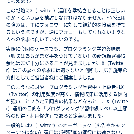
て考えます。
この戦略にX（Twitter）運用を準拠させることは正しい
のか？という点を検討しなければなりません。SNS運用
の強みは、主にフォロワーに対して継続的な接点を持て
るという点ですが、逆にフォローもしてくれないような
人への訴求は向いていないのです。
実際に今回のケースでも、プログラミング学習興味層
（興味はあるがまだ手をつけていない）の新規顧客獲得
余地はまだ十分にあることが見えましたが、X（Twitte
r）はこの層への訴求には適さないと判断し、広告施策の
方針としてご担当者様にご提案しました。
このような検討や、プログラミング学習中・上級者はX
（Twitter）の利用頻度が高く、情報収集に活用する傾向
が強い、という定量調査の結果などをもとに、X（Twitte
r）運用の目的を「プログラミング学習中級レベル以上顧
客の獲得・利用促進」であると定義しました。
一般的にはX（Twitter）のオーガニック（広告やキャン
ペーンではない）運用は新規顧客の獲得には適さないこ