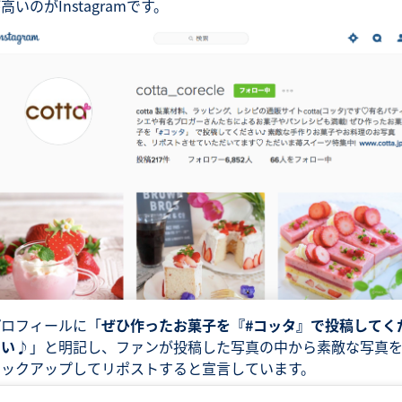
高いのがInstagramです。
プロフィールに「
ぜひ作ったお菓子を『#コッタ』で投稿してく
さい♪
」と明記し、ファンが投稿した写真の中から素敵な写真
ピックアップしてリポストすると宣言しています。