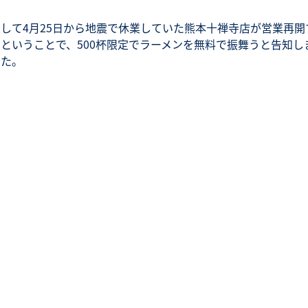
そして4月25日から地震で休業していた熊本十禅寺店が営業再開
るということで、500杯限定でラーメンを無料で振舞うと告知し
した。