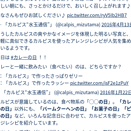
忙しい朝にも、さっとかけるだけで、おいしく召し上がれます♪
みなさんもぜひお試しください♪
pic.twitter.com/ryV5Ib2HB7
— 「カルピス“水玉通信”」 (@calpis_mizutama)
2016年4月13
こうしたカルピスの爽やかなイメージを体現した明るい写真と、
手軽に真似できるカルピスを使ったアレンジレシピが人気を集
ているようです。
今日は
#カレーの日
！！
カレーと一緒に飲みたい（食べたい）のは、どちらですか？
A：「カルピス」で作ったさっぱりゼリー
B：「カルピス」で作ったラッシー
pic.twitter.com/isF2e1zPuY
 「カルピス“水玉通信”」 (@calpis_mizutama)
2016年1月22
カルピスが意識しているのは、食べ物系の「
◯◯の日
」。
「カ
ーの日」
以外にも、
「バームクーヘンの日」「お菓子の日」「
ザの日」
など、いろんな記念日に合わせて、カルピスを使ったア
ンジレシピを紹介しています。