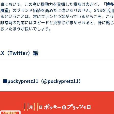
有事において、この高い機動力を発揮した意味は大きく、「
博多
一風堂
」のブランド価値を高めたに違いありません。SNSを活
するということは、常にファンとつながっているからこそ、こう
た非常時の対応にはスピードと真摯さが求められると、肝に銘じ
ておいたほうが良いでしょう。
.X（Twitter）編
■pockypretz11（@pockypretz11）