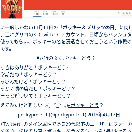
に一度しかない11月11日の「
ポッキー＆プリッツの日
」に向
、江崎グリコのX（Twitter）アカウント。日頃からハッシュ
を使ってもらい、ポッキーの名を浸透させておこうという作戦の
うです。
#さ行の文にポッキーどう
？
さっきはありがと！ポッキーどう?
新学期だね！ポッキーどう？
すっぴんだけど！ポッキーどう？
せっかく隣の席だし！ポッキーどう？
そーっと近づいて！ポッキーどう？
えてみたけど難しいっ(｡･ˇ_ˇ･｡)
#ポッキーどう
？
— pockypretz11 (@pockypretz11)
2016年4月13日
（Twitter）のメイン属性である20代以下のユーザーにフォー
スを絞り、学校で友達とポッキーを食べるシーンを想起させるツ