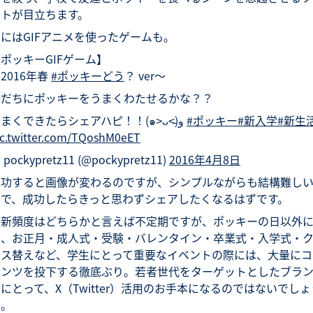
ートが目立ちます。
にはGIFアニメを使ったゲームも。
ポッキーGIFゲーム】
2016年春
#ポッキーどう
？ ver～
友だちにポッキーをうまくわたせるかな？？
うまくできたらシェアハピ！！(๑˃ᴗ˂̵)و
#ポッキー
#新入学
#新生
ic.twitter.com/TQoshM0eET
 pockypretz11 (@pockypretz11)
2016年4月8日
成功すると画像が変わるのですが、シンプルながらも結構難し
ので、成功したらきっと思わずシェアしたくなるはずです。
更新頻度はどちらかと言えば不定期ですが、ポッキーの日以外
も、お正月・成人式・受験・バレンタイン・卒業式・入学式・
ラス替えなど、学生にとって重要なイベントの際には、大量にコ
テンツを投下する徹底ぶり。若者世代をターゲットとしたブラ
にとって、X（Twitter）活用のお手本になるのではないでしょ
か。