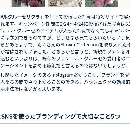
「
#ルクルーゼサクラ
」を付けて投稿した写真は特設サイトで展
れます。キャンペーン期間の2/24〜4/24に投稿された写真は3,
3件。ル・クルーゼのアイテムが入った写真でなくてもキャンペ
ンには参加できるのですが、どうせなら見てもらいたいという気
ちがあるようで、たくさんのFlower Collectionを取り入れた
品が投稿されていました。どちらかと言うと、新規のファンを呼
び込むというよりは、既存のファン＝ル・クルーゼの愛用者の
ンゲージメントを高める施策だと言えるのではないでしょうか
し閉じたイメージのあるInstagramだからこそ、ブランドを愛
る人たちの間で盛り上がることのできる、ハッシュタグの効果
な活用法ではないかと思います。
4.SNSを使ったブランディングで大切なこと5つ