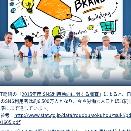
CT総研の「
2015年度 SNS利用動向に関する調査
」によると、
のSNS利用者は約6,500万人となり、今や労働力人口とほぼ同
水準にまで達しています。
（参考：
http://www.stat.go.jp/data/roudou/sokuhou/tsuki/pd
01605.pdf
）