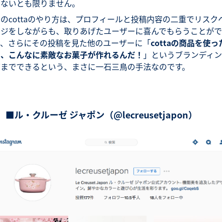
いないとも限りません。
のcottaのやり方は、プロフィールと投稿内容の二重でリスク
ッジをしながらも、取りあげたユーザーに喜んでもらうことがで
き、さらにその投稿を見た他のユーザーに「
cottaの商品を使っ
ら、こんなに素敵なお菓子が作れるんだ！
」というブランディン
グまでできるという、まさに一石三鳥の手法なのです。
■ル・クルーゼ ジャポン（@lecreusetjapon）