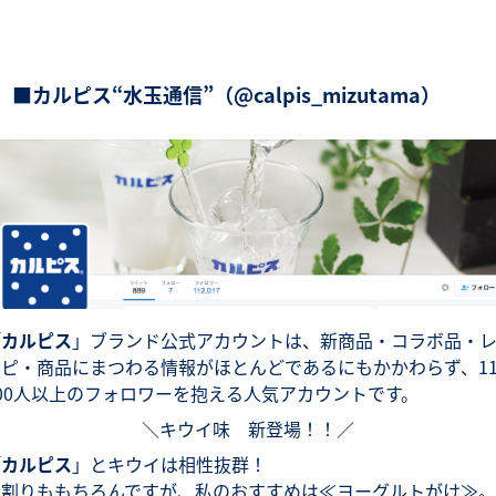
■カルピス“水玉通信”（@calpis_mizutama）
「
カルピス
」ブランド公式アカウントは、新商品・コラボ品・
ピ・商品にまつわる情報がほとんどであるにもかかわらず、11
000人以上のフォロワーを抱える人気アカウントです。
＼キウイ味 新登場！！／
「
カルピス
」とキウイは相性抜群！
水割りももちろんですが、私のおすすめは≪ヨーグルトがけ≫。