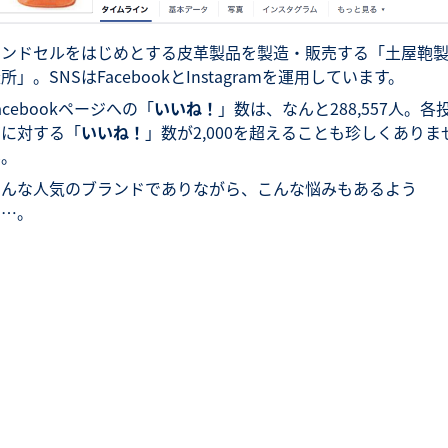
ランドセルをはじめとする皮革製品を製造・販売する「土屋鞄
所」。SNSはFacebookとInstagramを運用しています。
acebookページへの「
いいね！
」数は、なんと288,557人。各
稿に対する「
いいね！
」数が2,000を超えることも珍しくありま
ん。
そんな人気のブランドでありながら、こんな悩みもあるよう
で…。