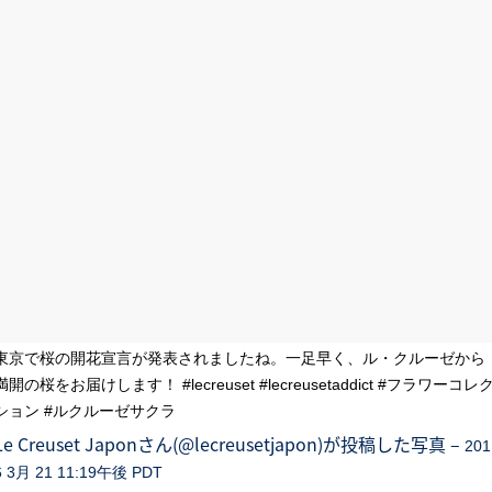
東京で桜の開花宣言が発表されましたね。一足早く、ル・クルーゼから
満開の桜をお届けします！ #lecreuset #lecreusetaddict #フラワーコレ
ション #ルクルーゼサクラ
Le Creuset Japonさん(@lecreusetjapon)が投稿した写真 –
201
6 3月 21 11:19午後 PDT