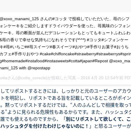
@xoxo_manami_125 さんの#コッタ で投稿していただいた、苺のシフ
ォンケーキをご紹介しますドライパウダーを使った、苺風味のシフォン
ケーキ。苺の断面が並んだデコレーションもとってもキュートふわふわ
&苺の香りで幸せな気持ちになれそうです(*^^*) #コッタ#シフォンケー
キ#苺#いちご##苺スイーツ#春スイーツ#おやつ#手作りお菓子#おうち
カフェ#手作りおやつ #cake#chiffoncake#strawberry#strawberrys#spri
g#homemade#instafood#instasweets#cotta#japan#Repost @xoxo_ma
nami_125 with @repostapp
cottaさん(@cotta_corecle)が投稿した写真 –
2016 4月 20 12:54午前 PD
そしてリポストするときには、しっかりと元のユーザーのアカ
ントを明記し、リポストである旨を記載しているところがポイ
ト。黙ってリポストするだけでは、“人のふんどしで相撲を取っ
いる”ように見られる危険性もあるからです。また、ハッシュタ
は誰でも使えるものですから、「
別にリポストして欲しくて、こ
のハッシュタグを付けたわけじゃないのに！
」と怒るユーザー