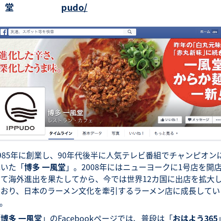
堂
pudo/
985年に創業し、90年代後半に人気テレビ番組でチャンピオン
輝いた「
博多 一風堂
」。2008年にはニューヨークに1号店を開
して海外進出を果たしてから、今では世界12カ国に出店を拡大
ており、日本のラーメン文化を牽引するラーメン店に成長してい
。
「
博多 一風堂
」のFacebookページでは、普段は「
おはよう365