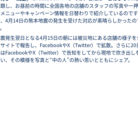
と題し、お昼前の時間に全国各地の店舗のスタッフの写真や一
しメニューやキャンペーン情報を日替わりで紹介しているのです
が、4月14日の熊本地震の発生を受けた対応が素晴らしかったの
。
地震発生翌日となる4月15日の朝には被災地にある店舗の様子を
サイトで報告し、FacebookやX（Twitter）で拡散。さらに20
はFacebookやX（Twitter）で告知をしてから現地で炊き出し
行い、その模様を写真と“中の人”の熱い思いとともにシェア。