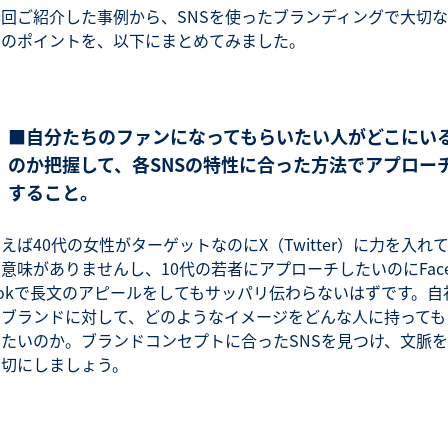
今回ご紹介した事例から、SNSを使ったブランディングで大切な
つのポイントを、以下にまとめてみました。
■自分たちのファンになってもらいたい人がどこにい
のか把握して、各SNSの特性に合った方法でアプロー
すること。
えば40代の女性がターゲットなのにX（Twitter）に力を入れ
意味がありませんし、10代の若者にアプローチしたいのにFac
ookで長文のアピールをしてもサッパリ伝わらないはずです。自
のブランドに対して、どのようなイメージをどんな人に持っても
いたいのか。ブランドコンセプトに合ったSNSを見つけ、文脈を
大切にしましょう。