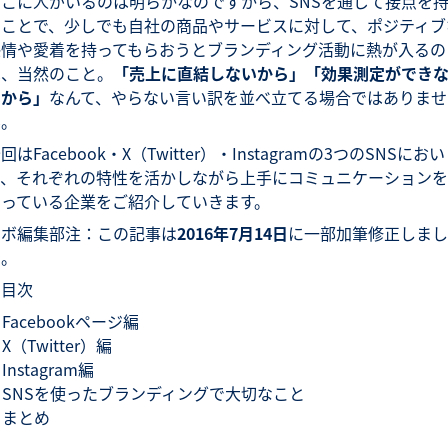
そこに人がいるのは明らかなのですから、SNSを通じて接点を
つことで、少しでも自社の商品やサービスに対して、ポジティブ
感情や愛着を持ってもらおうとブランディング活動に熱が入るの
は、当然のこと。
「売上に直結しないから」「効果測定ができ
いから」
なんて、やらない言い訳を並べ立てる場合ではありませ
ん。
回はFacebook・X（Twitter）・Instagramの3つのSNSにおい
て、それぞれの特性を活かしながら上手にコミュニケーションを
図っている企業をご紹介していきます。
ラボ編集部注：この記事は
2016年7月14日
に一部加筆修正しまし
た。
■目次
Facebookページ編
X（Twitter）編
Instagram編
SNSを使ったブランディングで大切なこと
まとめ