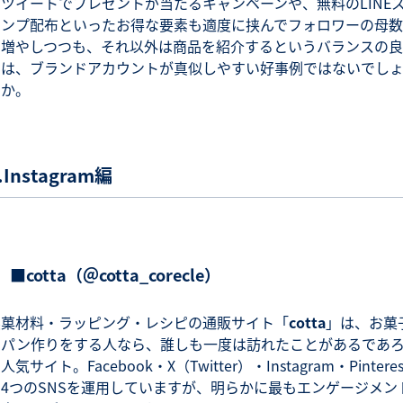
リツイートでプレゼントが当たるキャンペーンや、無料のLINE
タンプ配布といったお得な要素も適度に挟んでフォロワーの母数
を増やしつつも、それ以外は商品を紹介するというバランスの良
さは、ブランドアカウントが真似しやすい好事例ではないでし
うか。
.Instagram編
■cotta（＠cotta_corecle）
製菓材料・ラッピング・レシピの通販サイト「
cotta
」は、お菓
やパン作りをする人なら、誰しも一度は訪れたことがあるであ
人気サイト。Facebook・X（Twitter）・Instagram・Pinteres
の4つのSNSを運用していますが、明らかに最もエンゲージメン