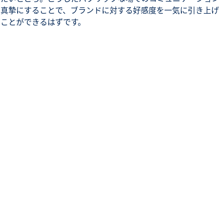
を真摯にすることで、ブランドに対する好感度を一気に引き上げ
ることができるはずです。