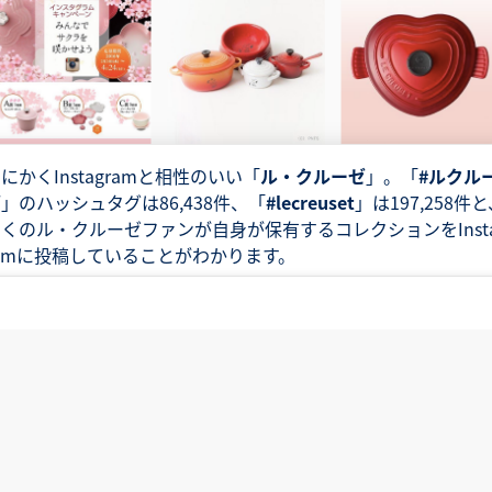
にかくInstagramと相性のいい「
ル・クルーゼ
」。「
#ルクル
ゼ
」のハッシュタグは86,438件、「
#lecreuset
」は197,258件
くのル・クルーゼファンが自身が保有するコレクションをInst
amに投稿していることがわかります。