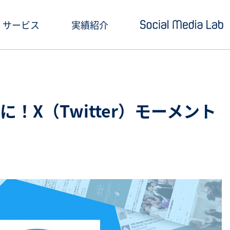
サービス
実績紹介
ショートドラマ制作
セミナー情報
SNSアカウント運用
お役立ち記事一覧
！X（Twitter）モーメント
クリエイティブ制作・撮影
お役立ち資料ダウン
SNS投稿キャンペーン
Social Media Lab
炎上対策
メールマガジン
インフルエンサーPR
SNS広告運用