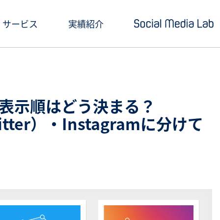
サービス
実績紹介
ショートドラマ制作
セミナー情報
SNSアカウント運用
お役立ち記事一覧
表示順はどう決まる？
クリエイティブ制作・撮影
お役立ち資料ダウン
itter）・Instagramに分けて
SNS投稿キャンペーン
Social Media Lab
炎上対策
メールマガジン
インフルエンサーPR
SNS広告運用